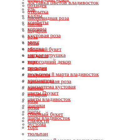
доставка цветов владивосток
орхидея
ель
открытка
каллы
пионовидная роза
конфеты
пионы
корзина
подарок
кустовая роза
роза
микс
розы
мишка
сборный букет
мягкая игрушка
сладости
новогодний декор
торт
тюльпан
орхидея
тюльпаны 8 марта владивосток
открытка
хризантема
пионовидная роза
хризантема кустовая
пионы
цветы Пхукет
подарок
цветы владивосток
роза
шарики
розы
шары
сборный букет
шары владивосток
сладости
эустома
торт
тюльпан