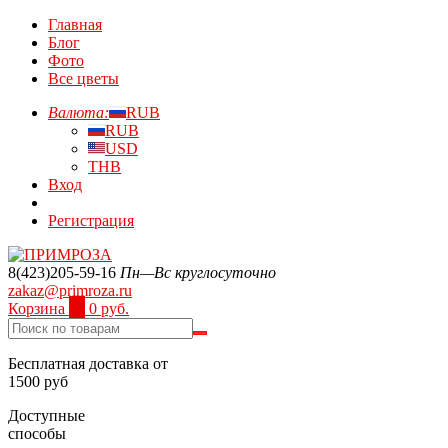
Главная
Блог
Фото
Все цветы
Валюта:
RUB
RUB
USD
THB
Вход
Регистрация
8(423)205-59-16
Пн—Вс круглосуточно
zakaz@primroza.ru
Корзина
0
0 руб.
Бесплатная доставка от
1500 руб
Доступные
способы