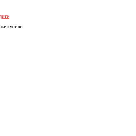
дите
кже купили