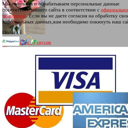
Мы получаем и обрабатываем персональные данные
избранное
сравнить
посетителей нашего сайта в соответствии с
официальн
политикой
. Если вы не даете согласия на обработку сво
персональных данных,вам необходимо покинуть наш са
Оплата
Букет из роз с русскусом
(0)
В наличии
3 360 руб.
избранное
сравнить
Нежный сборный букет #A1566