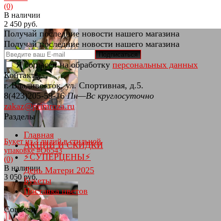
(0)
В наличии
2 450 руб.
Получай последние новости нашего магазина
Получай последние новости нашего магазина
Подписаться
Я согласен на обработку
персональных данных
Контакты
избранное
сравнить
г. Владивосток, ул. Спортивная, д.5.
8(423)205-59-16
Пн—Вс круглосуточно
zakaz@primroza.ru
Разделы
Главная
Букет из 3 лилий в стильной
АКЦИИ И СКИДКИ
упаковке #О6543
⚡СУПЕРЦЕНЫ⚡
(0)
В наличии
День Матери 2025
3 050 руб.
Букеты
Поставка цветов
Соцсети