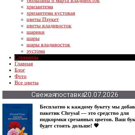
тюльпаны 8 марта владивосток
хризантема
хризантема кустовая
цветы Пхукет
цветы владивосток
шарики
шары
шары владивосток
эустома
Страницы
Главная
Блог
Фото
Все цветы
20.07.2026
Свежая
поставка
Бесплатно к каждому букету мы доба
пакетик Chrysal — это средство для
подкормки срезанных цветов. Ваш бук
будет стоять дольше! 💗