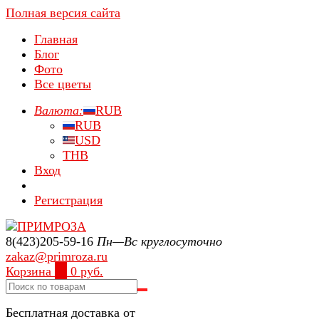
Полная версия сайта
Главная
Блог
Фото
Все цветы
Валюта:
RUB
RUB
USD
THB
Вход
Регистрация
8(423)205-59-16
Пн—Вс круглосуточно
zakaz@primroza.ru
Корзина
0
0 руб.
Бесплатная доставка от