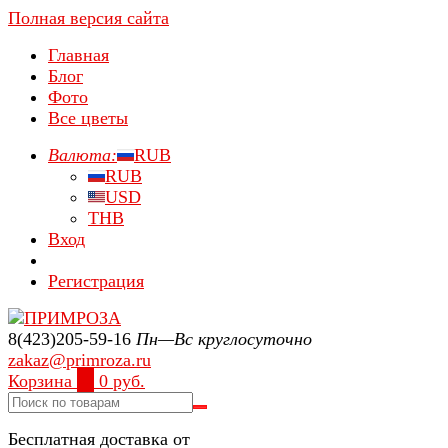
Полная версия сайта
Главная
Блог
Фото
Все цветы
Валюта:
RUB
RUB
USD
THB
Вход
Регистрация
8(423)205-59-16
Пн—Вс круглосуточно
zakaz@primroza.ru
Корзина
0
0 руб.
Бесплатная доставка от