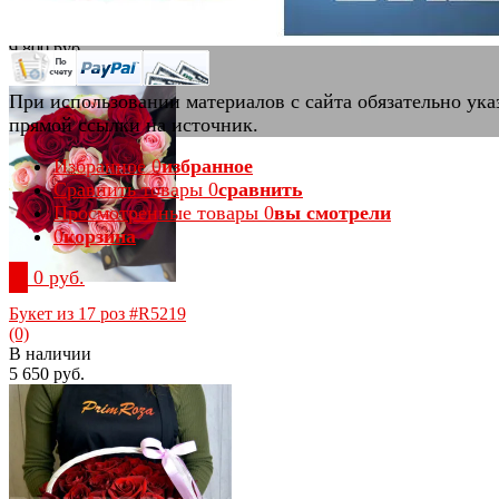
(0)
В наличии
9 800 руб.
При использовании материалов с сайта обязательно ука
прямой ссылки на источник.
Избранное
0
избранное
избранное
сравнить
Сравнить товары
0
сравнить
Просмотренные товары
0
вы смотрели
0
корзина
0
0 руб.
Букет из 17 роз #R5219
(0)
В наличии
5 650 руб.