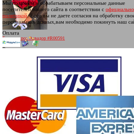
Мы получаем и обрабатываем персональные данные
избранное
сравнить
посетителей нашего сайта в соответствии с
официальн
политикой
. Если вы не даете согласия на обработку сво
персональных данных,вам необходимо покинуть наш са
Оплата
Букет из роз Эквадор #R00591
(0)
В наличии
3 100 руб.
избранное
сравнить
Букет из кустовой розы и
альстромерии в аквабоксе #C382