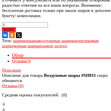
радостью ответим на все ваши вопросы. Внимание:
бесплатная доставка только при заказе шаров в дополне
букету/ композиции.
Купить
Теги:
шарики
шары
воздушные шарики
персиковые
шары
черные шары
розовое золото
Обзор
Отзывы
0
Описание
Описание для товара
Воздушные шары #SH011
скоро
обновится
Отзывы (
0
)
Средняя оценка покупателей: (0)
0
0