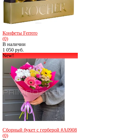
Конфеты Ferrero
(0)
В наличии
1 050 руб.
New!
избранное
сравнить
Сборный букет с герберой #А0908
(0)