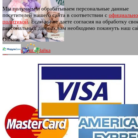
Мы получаем и обрабатываем персональные данные
посетителей нашего сайта в соответствии с
официальн
избранное
сравнить
политикой
. Если вы не даете согласия на обработку сво
персональных данных,вам необходимо покинуть наш са
Оплата
Мягкая игрушка Зайка
(0)
В наличии
850 руб.
избранное
сравнить