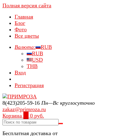
Полная версия сайта
Главная
Блог
Фото
Все цветы
Валюта:
RUB
RUB
USD
THB
Вход
Регистрация
8(423)205-59-16
Пн—Вс круглосуточно
zakaz@primroza.ru
Корзина
0
0 руб.
Бесплатная доставка от