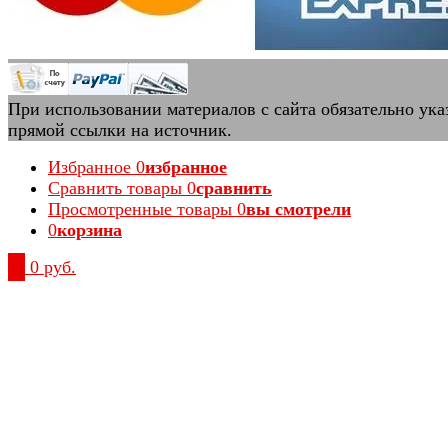
При использовании материалов с сайта обязательно ука
прямой ссылки на источник.
Избранное
0
избранное
Сравнить товары
0
сравнить
Просмотренные товары
0
вы смотрели
0
корзина
0
0 руб.