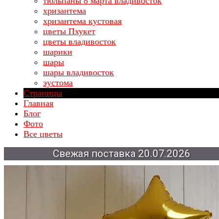
тюльпаны 8 марта владивосток
хризантема
хризантема кустовая
цветы Пхукет
цветы владивосток
шарики
шары
шары владивосток
эустома
Страницы
Главная
Блог
Фото
Все цветы
Свежая
поставка
20.07.2026