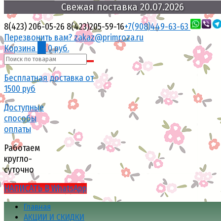
Свежая
поставка
20.07.2026
8(423) 206-05-26
8(423)205-59-16
+7(908)449-63-63
Перезвонить вам?
zakaz@primroza.ru
Корзина
0
0 руб.
Бесплатная доставка от
1500 руб
Доступные
способы
оплаты
Работаем
кругло-
суточно
НАПИСАТЬ В WhatsApp
Главная
АКЦИИ И СКИДКИ