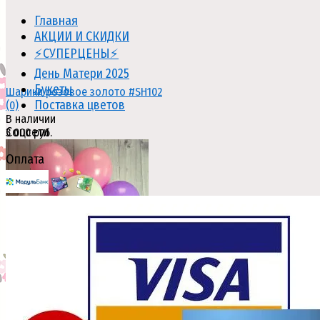
Главная
АКЦИИ И СКИДКИ
⚡СУПЕРЦЕНЫ⚡
День Матери 2025
Букеты
Шарики розовое золото #SH102
Поставка цветов
(0)
В наличии
Соцсети
3 000 руб.
Оплата
избранное
сравнить