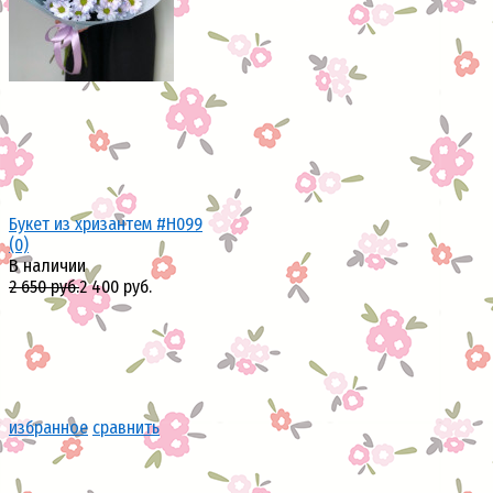
Букет из хризантем #H099
(0)
В наличии
2 650 руб.
2 400 руб.
избранное
сравнить