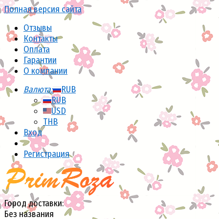
Полная версия сайта
Отзывы
Контакты
Оплата
Гарантии
О компании
Валюта:
RUB
RUB
USD
THB
Вход
Регистрация
Город доставки:
Без названия