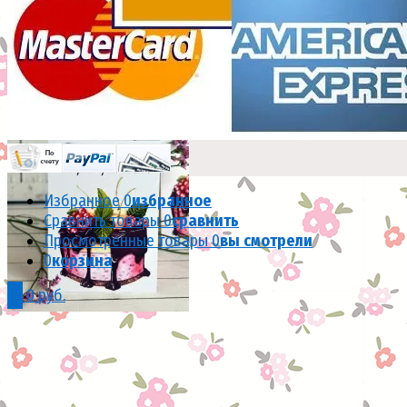
Воздушные шары #SH035
(0)
В наличии
3 000 руб.
Избранное
0
избранное
Сравнить товары
0
сравнить
избранное
сравнить
Просмотренные товары
0
вы смотрели
0
корзина
0
0 руб.