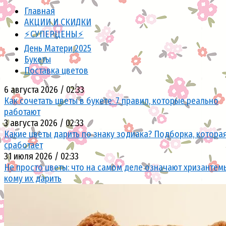
Главная
АКЦИИ И СКИДКИ
⚡СУПЕРЦЕНЫ⚡
День Матери 2025
Букеты
Поставка цветов
6 августа 2026 / 02:33
Как сочетать цветы в букете: 7 правил, которые реально
работают
3 августа 2026 / 02:33
Какие цветы дарить по знаку зодиака? Подборка, котора
сработает
31 июля 2026 / 02:33
Не просто цветы: что на самом деле означают хризантем
кому их дарить