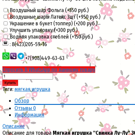
Воздушный шар Фольга (+
550 руб.
)
Воздушные шары Латекс 3шт (+
950 руб.
)
Украшение в букет (топпер) (+
200 руб.
)
Улучшить упаковку (+
300 руб.
)
Водная упаковка стеблей (+
150 руб.
)
: 8(423)205-59-16
+7(908)449-63-63
Спросить В WhatsApp по данному товару
Купить
Теги:
мягкая игрушка
Обзор
Отзывы
0
Информация
Описание
Описание для товара
Мягкая игрушка "Свинка Лу-Лу" 3