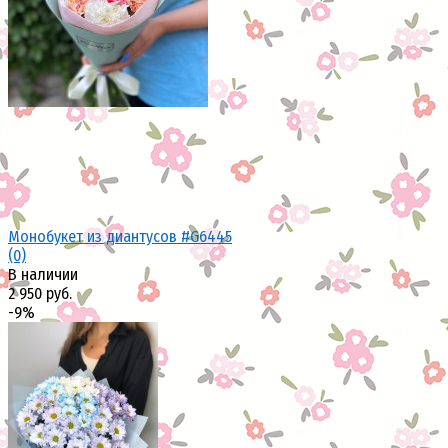
избранное
сравнить
Монобукет из диантусов #G6445
(0)
В наличии
2 950 руб.
-9%
избранное
сравнить