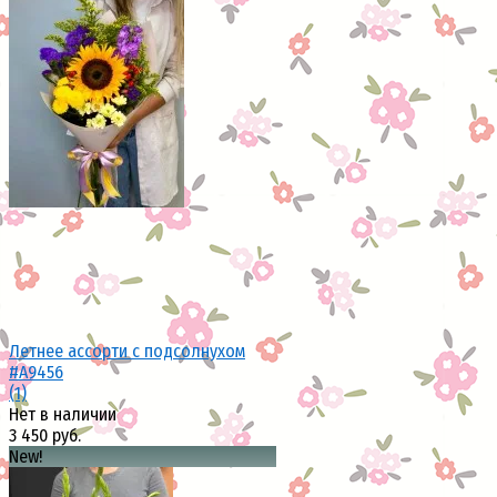
избранное
сравнить
Летнее ассорти с подсолнухом
#A9456
(1)
Нет в наличии
3 450 руб.
New!