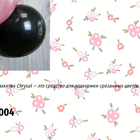
кетик Chrysal — это средство для подкормки срезанных цветов. 
004