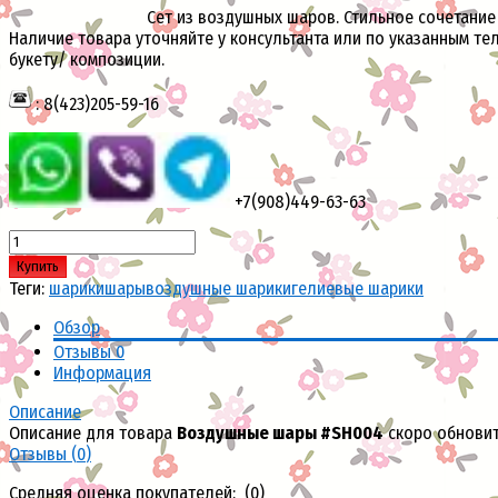
Сет из воздушных шаров. Стильное сочетание 
Наличие товара уточняйте у консультанта или по указанным те
букету/ композиции.
: 8(423)205-59-16
+7(908)449-63-63
Купить
Теги:
шарики
шары
воздушные шарики
гелиевые шарики
Обзор
Отзывы
0
Информация
Описание
Описание для товара
Воздушные шары #SH004
скоро обнови
Отзывы (
0
)
Средняя оценка покупателей: (0)