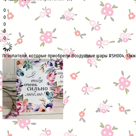
0
0
0
0
0
Покупатели, которые приобрели Воздушные шары #SH004, такж