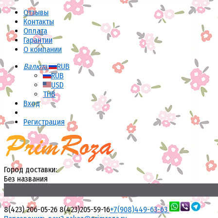
Отзывы
Контакты
Оплата
Гарантии
О компании
Валюта:
RUB
RUB
USD
THB
Вход
Регистрация
Город доставки:
Без названия
8(423) 206-05-26
8(423)205-59-16
+7(908)449-63-63