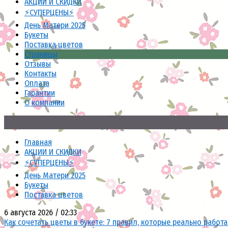
АКЦИИ И СКИДКИ
⚡СУПЕРЦЕНЫ⚡
День Матери 2025
Букеты
Поставка цветов
Страницы
Отзывы
Контакты
Оплата
Гарантии
О компании
Главная
АКЦИИ И СКИДКИ
⚡СУПЕРЦЕНЫ⚡
День Матери 2025
Букеты
Поставка цветов
6 августа 2026 / 02:33
Как сочетать цветы в букете: 7 правил, которые реально работ