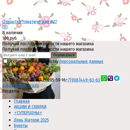
Открытка тематическая #27
(0)
В наличии
100 руб.
Получай последние новости нашего магазина
Получай последние новости нашего магазина
Подписаться
Я согласен на обработку
персональных данных
Контакты
,
избранное
сравнить
8(423) 206-05-26
8(423)205-59-16
+7(908)449-63-63
zakaz@primroza.ru
Разделы
Главная
АКЦИИ И СКИДКИ
⚡СУПЕРЦЕНЫ⚡
День Матери 2025
Букеты