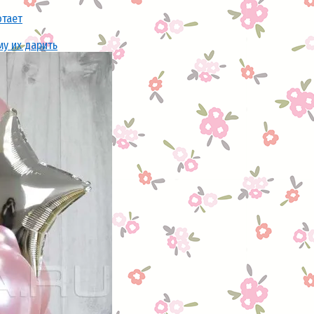
отает
му их дарить