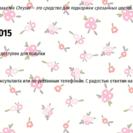
кетик Chrysal — это средство для подкормки срезанных цветов. 
015
едоступен для покупки
онсультанта или по указанным телефонам. С радостью ответим на