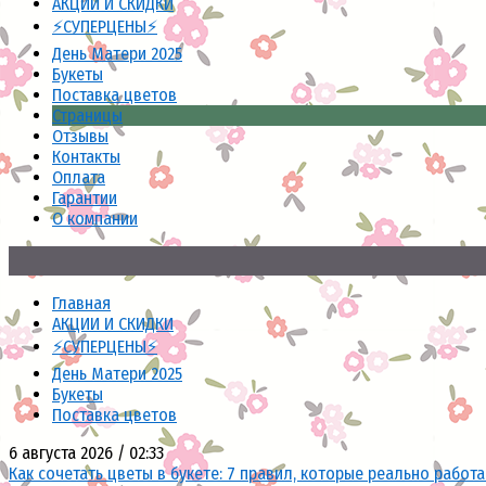
АКЦИИ И СКИДКИ
⚡СУПЕРЦЕНЫ⚡
День Матери 2025
Букеты
Поставка цветов
Страницы
Отзывы
Контакты
Оплата
Гарантии
О компании
Главная
АКЦИИ И СКИДКИ
⚡СУПЕРЦЕНЫ⚡
День Матери 2025
Букеты
Поставка цветов
6 августа 2026 / 02:33
Как сочетать цветы в букете: 7 правил, которые реально работ