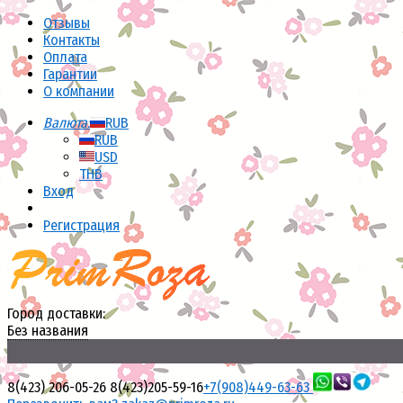
Отзывы
Контакты
Оплата
Гарантии
О компании
Валюта:
RUB
RUB
USD
THB
Вход
Регистрация
Город доставки:
Без названия
8(423) 206-05-26
8(423)205-59-16
+7(908)449-63-63