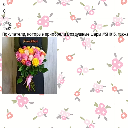
0
0
0
Покупатели, которые приобрели Воздушные шары #SH015, такж