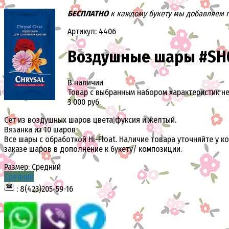
БЕСПЛАТНО
к каждому букету мы добавляем па
Артикул: 4406
Воздушные шары #SH
В наличии
Товар с выбранным набором характеристик н
3 000 руб.
Сет из воздушных шаров цвета фуксия и желтый.
Вязанка из 10 шаров
Все шары с обработкой Hi-Float. Наличие товара уточняйте у к
заказе шаров в дополнение к букету/ композиции.
Размер:
Средний
Средний
: 8(423)205-59-16