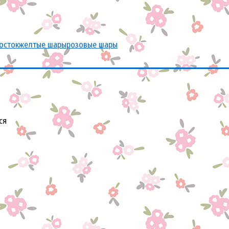
осток
желтые шары
розовые шары
ся