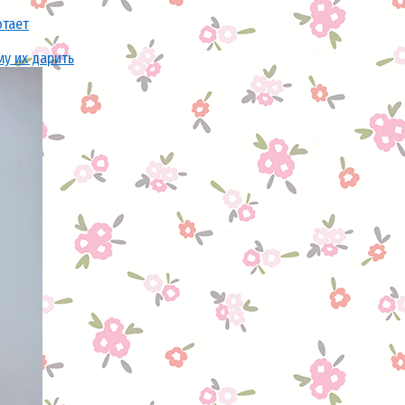
отает
му их дарить