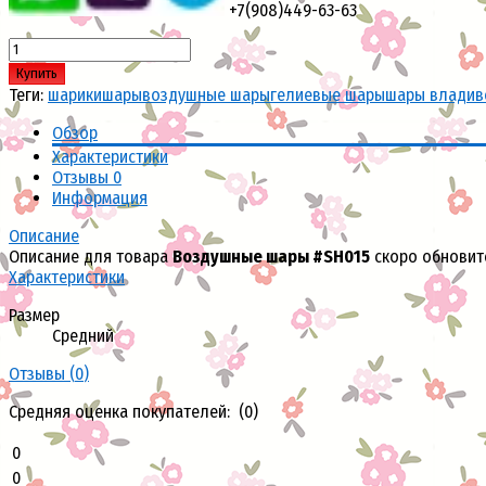
+7(908)449-63-63
Купить
Теги:
шарики
шары
воздушные шары
гелиевые шары
шары владив
Обзор
Характеристики
Отзывы
0
Информация
Описание
Описание для товара
Воздушные шары #SH015
скоро обновит
Характеристики
Размер
Средний
Отзывы (
0
)
Средняя оценка покупателей: (0)
0
0