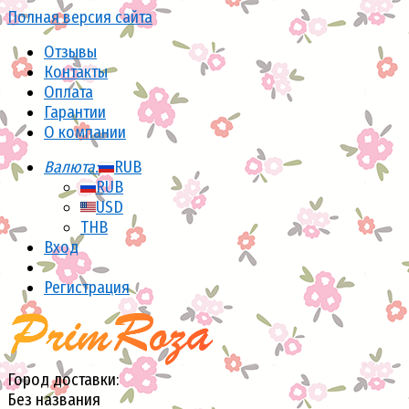
Полная версия сайта
Отзывы
Контакты
Оплата
Гарантии
О компании
Валюта:
RUB
RUB
USD
THB
Вход
Регистрация
Город доставки:
Без названия