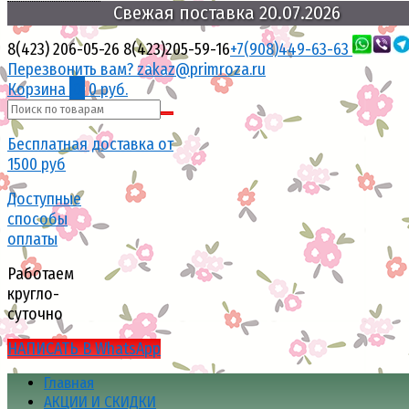
Свежая
поставка
20.07.2026
8(423) 206-05-26
8(423)205-59-16
+7(908)449-63-63
Перезвонить вам?
zakaz@primroza.ru
Корзина
0
0 руб.
Бесплатная доставка от
1500 руб
Доступные
способы
оплаты
Работаем
кругло-
суточно
НАПИСАТЬ В WhatsApp
Главная
АКЦИИ И СКИДКИ