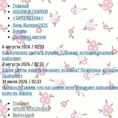
Главная
АКЦИИ И СКИДКИ
⚡СУПЕРЦЕНЫ⚡
День Матери 2025
Букеты
Поставка цветов
6 августа 2026 / 02:33
Как сочетать цветы в букете: 7 правил, которые реально
работают
3 августа 2026 / 02:33
Какие цветы дарить по знаку зодиака? Подборка, котора
сработает
31 июля 2026 / 02:33
Не просто цветы: что на самом деле означают хризантем
кому их дарить
Главная
АРХИВ ПРАЗДНИКИ
Выпускной