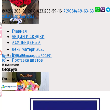
,
8(423) 206-05-26
8(423)205-59-16
+7(908)449-63-63
zakaz@primroza.ru
Разделы
Главная
АКЦИИ И СКИДКИ
⚡СУПЕРЦЕНЫ⚡
День Матери 2025
Букеты
91
Поставка цветов
Соцсети
Оплата