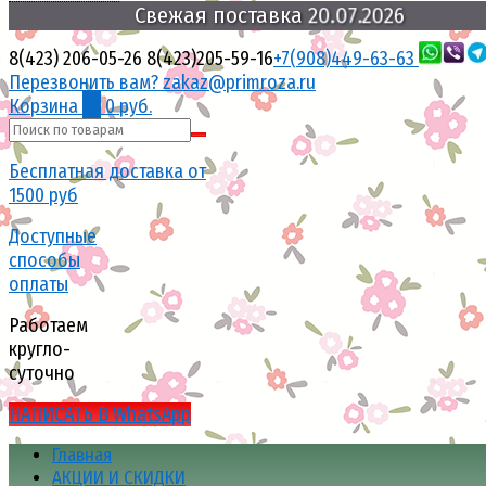
Свежая
поставка
20.07.2026
8(423) 206-05-26
8(423)205-59-16
+7(908)449-63-63
Перезвонить вам?
zakaz@primroza.ru
Корзина
0
0 руб.
Бесплатная доставка от
1500 руб
Доступные
способы
оплаты
Работаем
кругло-
суточно
НАПИСАТЬ В WhatsApp
Главная
АКЦИИ И СКИДКИ