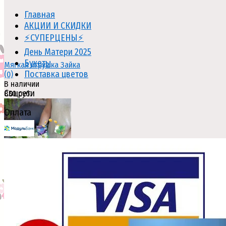
Главная
АКЦИИ И СКИДКИ
⚡СУПЕРЦЕНЫ⚡
День Матери 2025
Букеты
Мягкая игрушка Зайка
Поставка цветов
(0)
В наличии
Соцсети
850 руб.
Оплата
избранное
сравнить