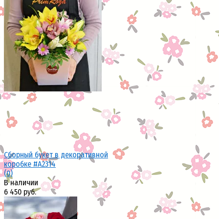
избранное
сравнить
Сборный букет в декоративной
коробке #A2314
(0)
В наличии
6 450 руб.