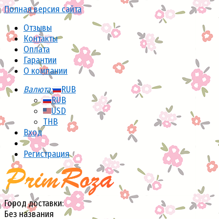
Полная версия сайта
Отзывы
Контакты
Оплата
Гарантии
О компании
Валюта:
RUB
RUB
USD
THB
Вход
Регистрация
Город доставки:
Без названия