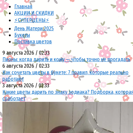
Главная
АКЦИИ И СКИДКИ
⚡СУПЕРЦЕНЫ⚡
День Матери 2025
Букеты
Поставка цветов
9 августа 2026 / 02:33
Пионы: когда дарить и кому — чтобы точно не прогадать
6 августа 2026 / 02:33
Как сочетать цветы в букете: 7 правил, которые реально
работают
3 августа 2026 / 02:33
Какие цветы дарить по знаку зодиака? Подборка, котора
сработает