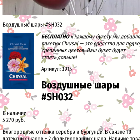
Воздушные шары #SH032
БЕСПЛАТНО
к каждому букету мы добавл
пакетик Chrysal — это средство для подк
срезанных цветов. Ваш букет будет
стоять дольше!
Артикул: 3915
Воздушные шары
#SH032
В наличии
5 270 руб.
Благородные оттенки серебра и бургунди. В связке 10
латексных шаров + 2 фольгированных шара. Наличие тов