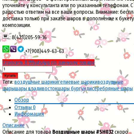
уточняйте у консультанта или по указанным телефонам. С
радостью ответим на все ваши вопросы. Внимание: беспл
доставка только при заказе шаров в дополнение к букету
композиции.
: 8(423)205-59-16
+7(908)449-63-63
Спросить В WhatsApp по данному товару
Купить
Теги:
воздушные шарики
гелиевые шарики
воздушные
шары
шары владивосток
шары бургунди
серебряные шары
Обзор
Отзывы
0
Информация
Описание
Описание для товара
Воздушные шары #SH032
скоро