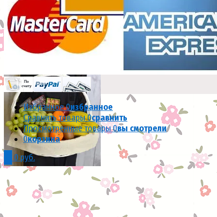
Белоснежное ассорти #A6583
(0)
В наличии
13 600 руб.
Избранное
0
избранное
Сравнить товары
0
сравнить
избранное
сравнить
Просмотренные товары
0
вы смотрели
0
корзина
0
0 руб.