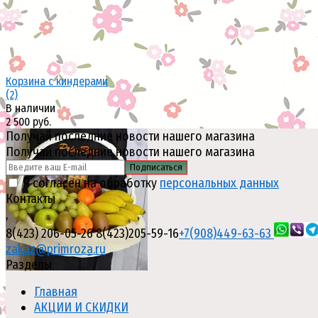
Корзина с киндерами
(2)
В наличии
2 500 руб.
Получай последние новости нашего магазина
Получай последние новости нашего магазина
Подписаться
Я согласен на обработку
персональных данных
Контакты
избранное
сравнить
,
8(423) 206-05-26
8(423)205-59-16
+7(908)449-63-63
zakaz@primroza.ru
Разделы
Главная
АКЦИИ И СКИДКИ