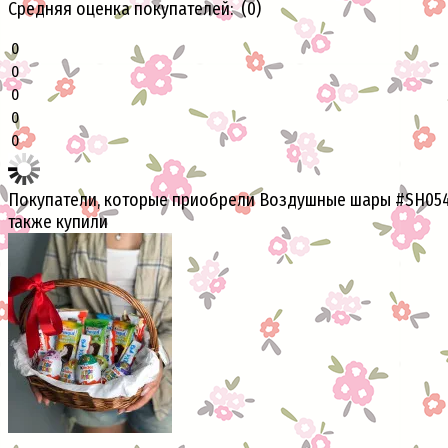
Средняя оценка покупателей: (0)
0
0
0
0
0
Покупатели, которые приобрели Воздушные шары #SH054
также купили