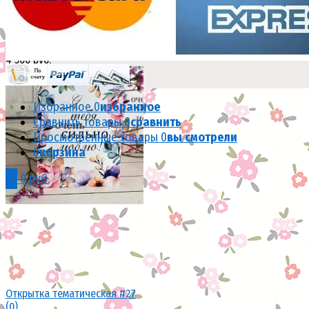
Букет из оранжевых кустовых роз
#R00482
(4)
В наличии
4 500 руб.
Избранное
0
избранное
Сравнить товары
0
сравнить
избранное
сравнить
Просмотренные товары
0
вы смотрели
0
корзина
0
0 руб.
Открытка тематическая #27
(0)