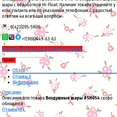
шары с обработкой Hi-Float. Наличие товара уточняйте у
консультанта или по указанным телефонам. С радостью
ответим на все ваши вопросы.
: 8(423)205-59-16
+7(908)449-63-63
Спросить В WhatsApp по данному товару
Купить
Обзор
Отзывы
0
Информация
Описание
Описание для товара
Воздушные шары #SH054
скоро
обновится
Отзывы (
0
)