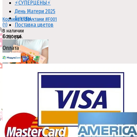
⚡СУПЕРЦЕНЫ⚡
День Матери 2025
Букеты
Корзина с фруктами #F001
Поставка цветов
(1)
В наличии
Соцсети
8 290 руб.
Оплата
избранное
сравнить