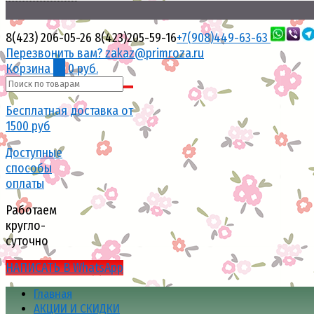
20.07.2026
Свежая
поставка
8(423) 206-05-26
8(423)205-59-16
+7(908)449-63-63
Перезвонить вам?
zakaz@primroza.ru
Корзина
0
0 руб.
Бесплатная доставка от
1500 руб
Доступные
способы
оплаты
Работаем
кругло-
суточно
НАПИСАТЬ В WhatsApp
Главная
АКЦИИ И СКИДКИ