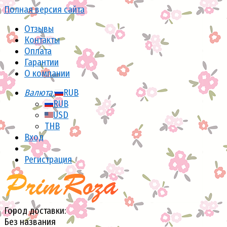
Полная версия сайта
Отзывы
Контакты
Оплата
Гарантии
О компании
Валюта:
RUB
RUB
USD
THB
Вход
Регистрация
Город доставки:
Без названия