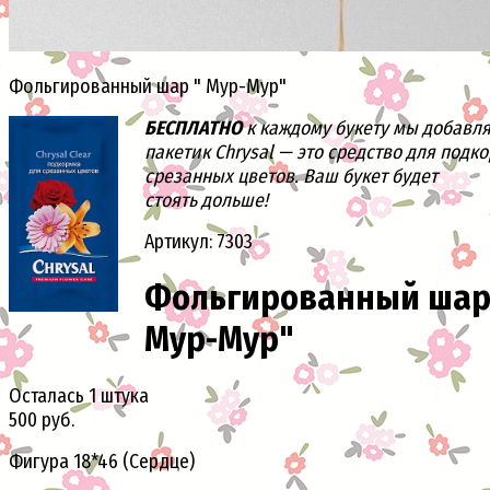
Фольгированный шар " Мур-Мур"
БЕСПЛАТНО
к каждому букету мы добавл
пакетик Chrysal — это средство для подк
срезанных цветов. Ваш букет будет
стоять дольше!
Артикул: 7303
Фольгированный шар
Мур-Мур"
Осталась 1 штука
500 руб.
Фигура 18*46 (Сердце)