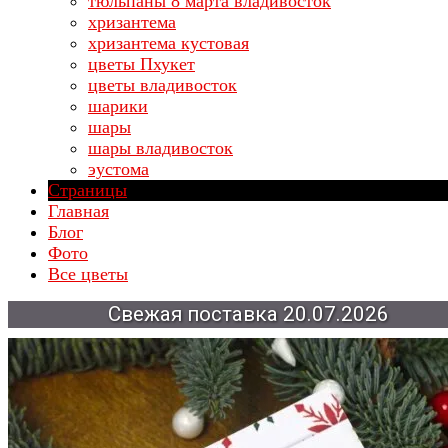
тюльпаны 8 марта владивосток
хризантема
хризантема кустовая
цветы Пхукет
цветы владивосток
шарики
шары
шары владивосток
эустома
Страницы
Главная
Блог
Фото
Все цветы
20.07.2026
поставка
Свежая