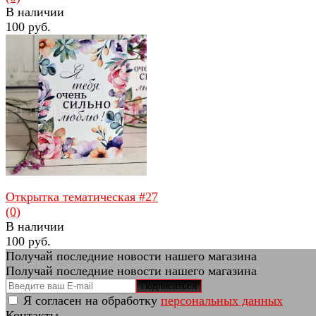
В наличии
100 руб.
избранное
сравнить
Открытка тематическая #27
(0)
В наличии
100 руб.
Получай последние новости нашего магазина
Получай последние новости нашего магазина
Подписаться
Я согласен на обработку
персональных данных
Контакты