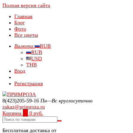
Полная версия сайта
Главная
Блог
Фото
Все цветы
Валюта:
RUB
RUB
USD
THB
Вход
Регистрация
8(423)205-59-16
Пн—Вс круглосуточно
zakaz@primroza.ru
Корзина
0
0 руб.
Бесплатная доставка от