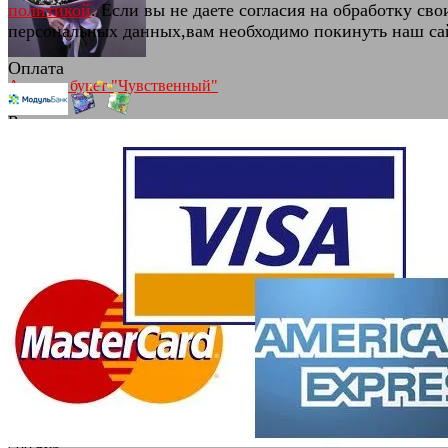
политикой
. Если вы не даете согласия на обработку сво
персональных данных,вам необходимо покинуть наш са
Оплата
Ассорти букет "Чувственный"
(0)
В наличии
7 280 руб.
избранное
сравнить
Фольгированный шар "С Днем
Рождения" розовый ко...
(0)
В наличии