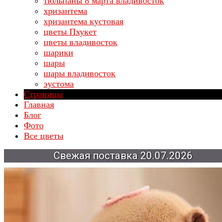
тюльпаны 8 марта владивосток
хризантема
хризантема кустовая
цветы Пхукет
цветы владивосток
шарики
шары
шары владивосток
эустома
Страницы
Главная
Блог
Фото
Все цветы
Свежая
поставка
20.07.2026