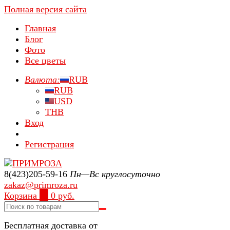
Полная версия сайта
Главная
Блог
Фото
Все цветы
Валюта:
RUB
RUB
USD
THB
Вход
Регистрация
8(423)205-59-16
Пн—Вс круглосуточно
zakaz@primroza.ru
Корзина
0
0 руб.
Бесплатная доставка от