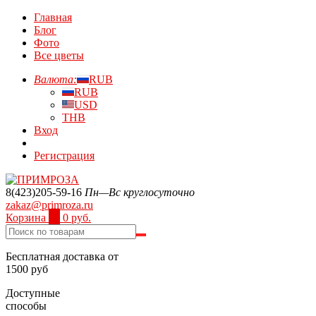
Главная
Блог
Фото
Все цветы
Валюта:
RUB
RUB
USD
THB
Вход
Регистрация
8(423)205-59-16
Пн—Вс круглосуточно
zakaz@primroza.ru
Корзина
0
0 руб.
Бесплатная доставка от
1500 руб
Доступные
способы