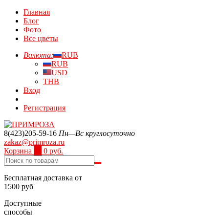
Главная
Блог
Фото
Все цветы
Валюта:
RUB
RUB
USD
THB
Вход
Регистрация
8(423)205-59-16
Пн—Вс круглосуточно
zakaz@primroza.ru
Корзина
0
0 руб.
Бесплатная доставка от
1500 руб
Доступные
способы