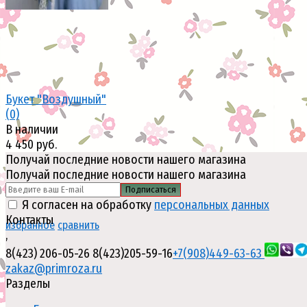
Букет "Воздушный"
(0)
В наличии
4 450 руб.
Получай последние новости нашего магазина
Получай последние новости нашего магазина
Подписаться
Я согласен на обработку
персональных данных
Контакты
избранное
сравнить
,
8(423) 206-05-26
8(423)205-59-16
+7(908)449-63-63
zakaz@primroza.ru
Разделы