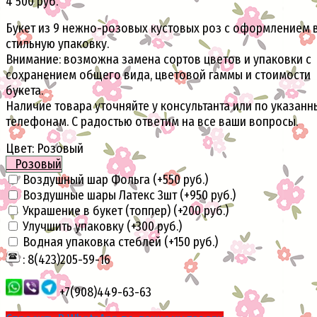
4 500 руб.
Букет из 9 нежно-розовых кустовых роз с оформлением 
стильную упаковку.
Внимание: возможна замена сортов цветов и упаковки с
сохранением общего вида, цветовой гаммы и стоимости
букета.
Наличие товара уточняйте у консультанта или по указан
телефонам. С радостью ответим на все ваши вопросы.
Цвет:
Розовый
Розовый
Воздушный шар Фольга (+
550 руб.
)
Воздушные шары Латекс 3шт (+
950 руб.
)
Украшение в букет (топпер) (+
200 руб.
)
Улучшить упаковку (+
300 руб.
)
Водная упаковка стеблей (+
150 руб.
)
: 8(423)205-59-16
+7(908)449-63-63