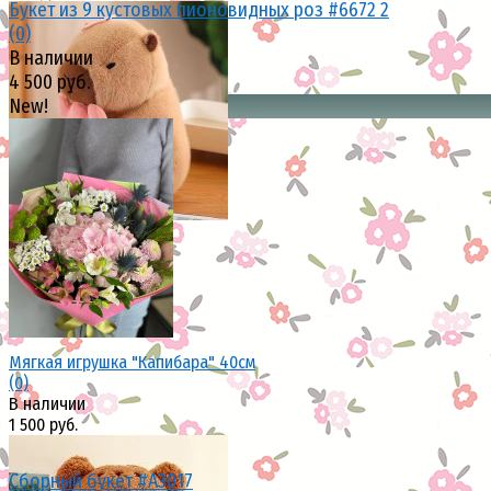
Букет из 9 кустовых пионовидных роз #6672 2
(0)
В наличии
4 500 руб.
New!
избранное
сравнить
избранное
сравнить
Мягкая игрушка "Капибара" 40см
(0)
В наличии
1 500 руб.
Сборный букет #A3017