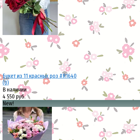
избранное
сравнить
Букет из 11 красных роз #R1640
(0)
В наличии
4 550 руб.
New!
избранное
сравнить