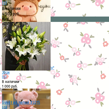
(0)
В наличии
4 500 руб.
избранное
сравнить
Хит!
избранное
сравнить
Мягкая игрушка "Свинка Лу-Лу"
30см
(0)
В наличии
1 000 руб.
Букет из лилий #L015
(0)