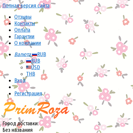
Полная версия сайта
Отзывы
Контакты
Оплата
Гарантии
О компании
Валюта:
RUB
RUB
USD
THB
Вход
Регистрация
Город доставки:
Без названия