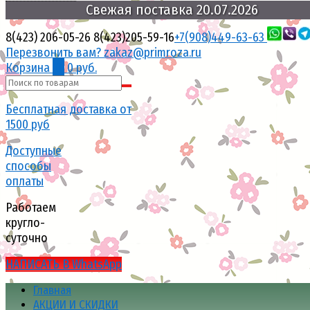
20.07.2026
Свежая
поставка
8(423) 206-05-26
8(423)205-59-16
+7(908)449-63-63
Перезвонить вам?
zakaz@primroza.ru
Корзина
0
0 руб.
Бесплатная доставка от
1500 руб
Доступные
способы
оплаты
Работаем
кругло-
суточно
НАПИСАТЬ В WhatsApp
Главная
АКЦИИ И СКИДКИ