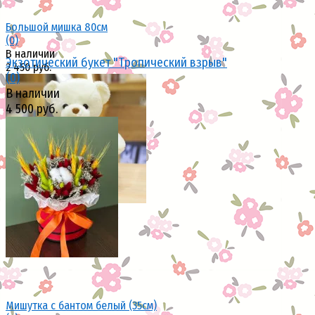
Большой мишка 80см
(0)
В наличии
Экзотический букет "Тропический взрыв"
2 450 руб.
(0)
В наличии
4 500 руб.
избранное
сравнить
избранное
сравнить
Мишутка с бантом белый (35см)