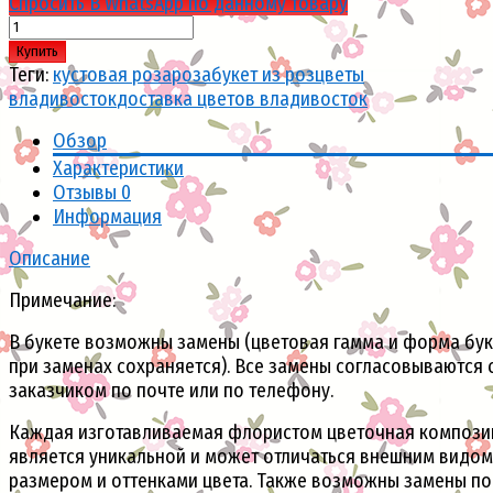
Спросить В WhatsApp по данному товару
Купить
Теги:
кустовая роза
роза
букет из роз
цветы
владивосток
доставка цветов владивосток
Обзор
Характеристики
Отзывы
0
Информация
Описание
Примечание:
В букете возможны замены (цветовая гамма и форма бук
при заменах сохраняется). Все замены согласовываются 
заказчиком по почте или по телефону.
Каждая изготавливаемая флористом цветочная компози
является уникальной и может отличаться внешним видом
размером и оттенками цвета. Также возможны замены по