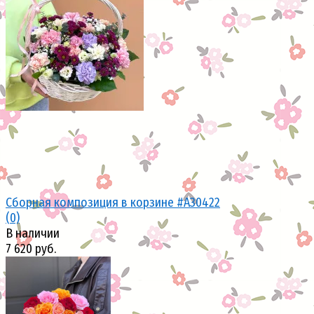
избранное
сравнить
Сборная композиция в корзине #A30422
(0)
В наличии
7 620 руб.