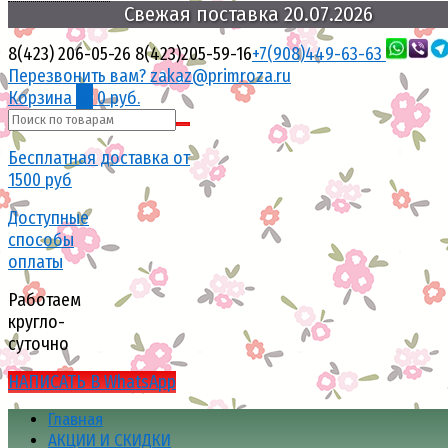
поставка
Свежая
20.07.2026
8(423) 206-05-26
8(423)205-59-16
+7(908)449-63-63
Перезвонить вам?
zakaz@primroza.ru
Корзина
0
0 руб.
Бесплатная доставка от
1500 руб
Доступные
способы
оплаты
Работаем
кругло-
суточно
НАПИСАТЬ В WhatsApp
Главная
АКЦИИ И СКИДКИ