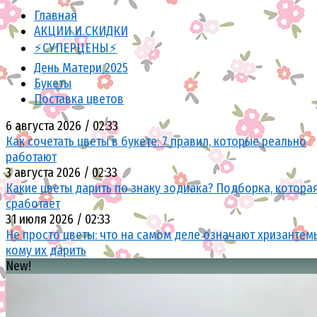
Главная
АКЦИИ И СКИДКИ
⚡СУПЕРЦЕНЫ⚡
День Матери 2025
Букеты
Поставка цветов
6 августа 2026 / 02:33
Как сочетать цветы в букете: 7 правил, которые реально
работают
3 августа 2026 / 02:33
Какие цветы дарить по знаку зодиака? Подборка, котора
сработает
31 июля 2026 / 02:33
Не просто цветы: что на самом деле означают хризантем
кому их дарить
New!