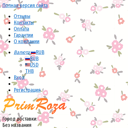
Полная версия сайта
Отзывы
Контакты
Оплата
Гарантии
О компании
Валюта:
RUB
RUB
USD
THB
Вход
Регистрация
Город доставки:
Без названия