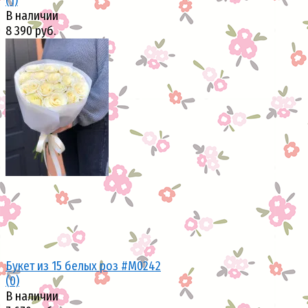
(1)
В наличии
8 390 руб.
избранное
сравнить
Букет из 15 белых роз #M0242
(0)
В наличии