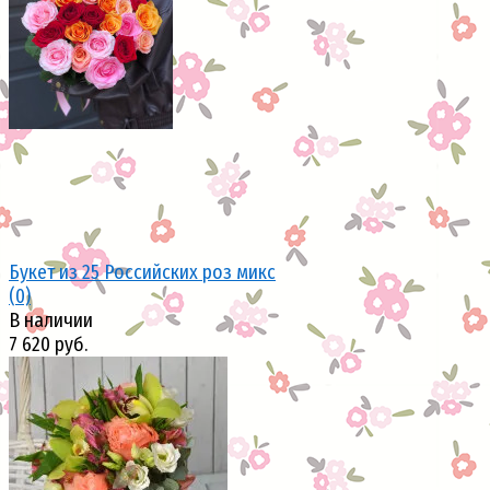
избранное
сравнить
Букет из 25 Российских роз микс
(0)
В наличии
7 620 руб.
избранное
сравнить