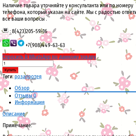
Наличие товара уточняйте у консультанта или по номеру
телефона, который указан на сайте. Мы с радостью ответ
все ваши вопросы .
: 8(423)205-59-16
+7(908)449-63-63
Спросить В WhatsApp по данному товару
Купить
Теги:
роза
протея
Обзор
Отзывы
0
Информация
Описание
Примечание: