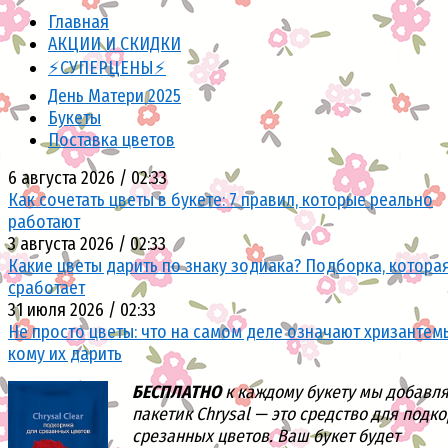
Главная
АКЦИИ И СКИДКИ
⚡СУПЕРЦЕНЫ⚡
День Матери 2025
Букеты
Поставка цветов
6 августа 2026 / 02:33
Как сочетать цветы в букете: 7 правил, которые реально
работают
3 августа 2026 / 02:33
Какие цветы дарить по знаку зодиака? Подборка, котора
сработает
31 июля 2026 / 02:33
Не просто цветы: что на самом деле означают хризантем
кому их дарить
БЕСПЛАТНО
к каждому букету мы добавл
пакетик Chrysal — это средство для подк
срезанных цветов. Ваш букет будет