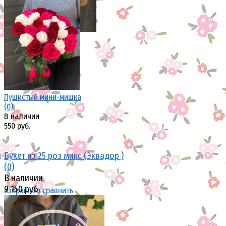
избранное
сравнить
Пушистый мини-мишка
(0)
В наличии
550 руб.
Букет из 25 роз микс (Эквадор )
(0)
В наличии
9 150 руб.
избранное
сравнить