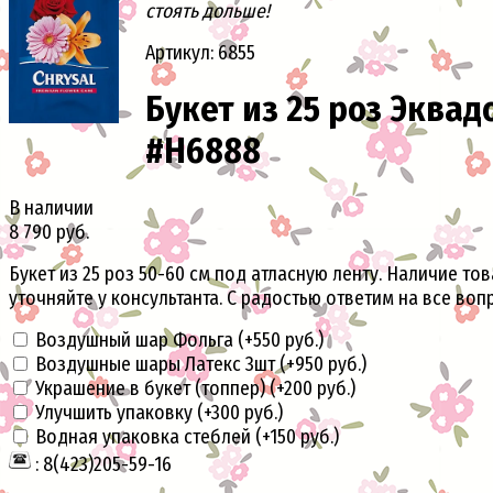
стоять дольше!
Артикул: 6855
Букет из 25 роз Эквад
#H6888
В наличии
8 790 руб.
Букет из 25 роз 50-60 см под атласную ленту. Наличие то
уточняйте у консультанта. С радостью ответим на все воп
Воздушный шар Фольга (+
550 руб.
)
Воздушные шары Латекс 3шт (+
950 руб.
)
Украшение в букет (топпер) (+
200 руб.
)
Улучшить упаковку (+
300 руб.
)
Водная упаковка стеблей (+
150 руб.
)
: 8(423)205-59-16