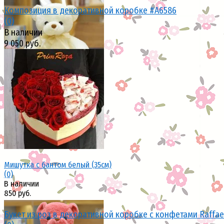
Композиция в декоративной коробке #A6586
(0)
В наличии
9 050 руб.
избранное
сравнить
избранное
сравнить
Мишутка с бантом белый (35см)
(0)
В наличии
850 руб.
Букет из роз в декоративной коробке с конфетами Raffaell