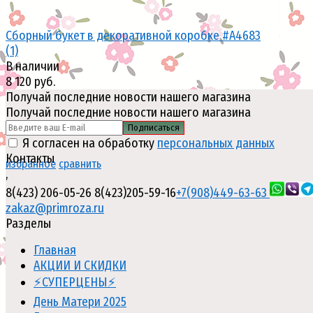
Сборный букет в декоративной коробке #A4683
(1)
В наличии
8 120 руб.
Получай последние новости нашего магазина
Получай последние новости нашего магазина
Подписаться
Я согласен на обработку
персональных данных
Контакты
избранное
сравнить
,
8(423) 206-05-26
8(423)205-59-16
+7(908)449-63-63
zakaz@primroza.ru
Разделы
Главная
АКЦИИ И СКИДКИ
⚡СУПЕРЦЕНЫ⚡
День Матери 2025