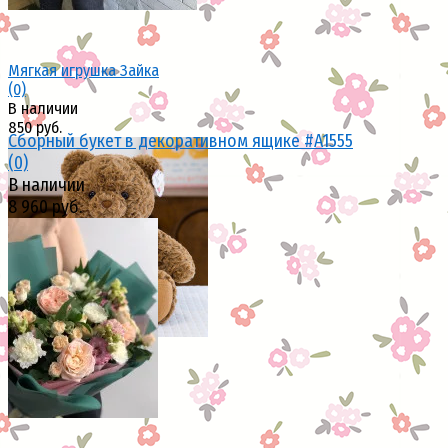
Мягкая игрушка Зайка
(0)
В наличии
850 руб.
Сборный букет в декоративном ящике #A1555
(0)
В наличии
8 960 руб.
избранное
сравнить
избранное
сравнить