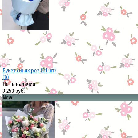
избранное
сравнить
Букет синих роз (21 шт)
(0)
Нет в наличии
9 250 руб.
New!
избранное
сравнить