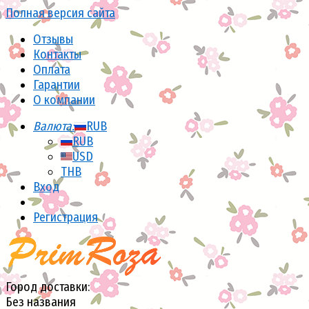
Полная версия сайта
Отзывы
Контакты
Оплата
Гарантии
О компании
Валюта:
RUB
RUB
USD
THB
Вход
Регистрация
Город доставки:
Без названия