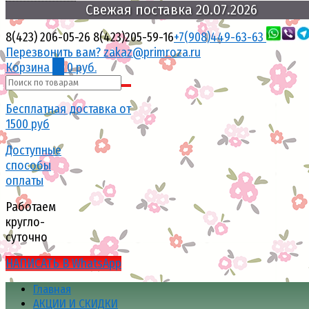
поставка
20.07.2026
Свежая
8(423) 206-05-26
8(423)205-59-16
+7(908)449-63-63
Перезвонить вам?
zakaz@primroza.ru
Корзина
0
0 руб.
Бесплатная доставка от
1500 руб
Доступные
способы
оплаты
Работаем
кругло-
суточно
НАПИСАТЬ В WhatsApp
Главная
АКЦИИ И СКИДКИ