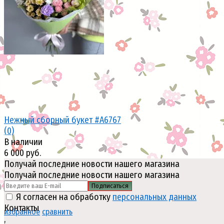
Нежный сборный букет #A6767
(0)
В наличии
6 000 руб.
Получай последние новости нашего магазина
Получай последние новости нашего магазина
Подписаться
Я согласен на обработку
персональных данных
Контакты
избранное
сравнить
,