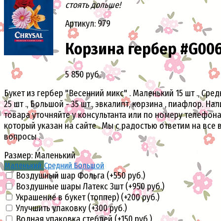
стоять дольше!
Артикул: 979
Корзина гербер #G00
5 850 руб.
Букет из гербер "Весенний микс" . Маленький 15 шт ., Сред
25 шт ., Большой - 35 шт., эвкалипт, корзина , пиафлор. На
товара уточняйте у консультанта или по номеру телефон
который указан на сайте . Мы с радостью ответим на все 
вопросы .
Размер:
Маленький
Маленький
Средний
Большой
Воздушный шар Фольга (+
550 руб.
)
Воздушные шары Латекс 3шт (+
950 руб.
)
Украшение в букет (топпер) (+
200 руб.
)
Улучшить упаковку (+
300 руб.
)
Водная упаковка стеблей (+
150 руб.
)