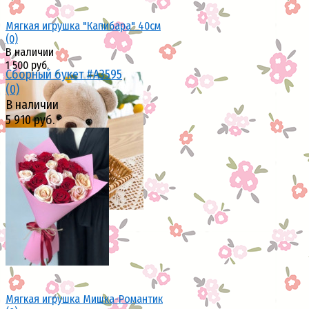
Мягкая игрушка "Капибара" 40см
(0)
В наличии
1 500 руб.
Сборный букет #A3595
(0)
В наличии
5 910 руб.
избранное
сравнить
избранное
сравнить
Мягкая игрушка Мишка-Романтик