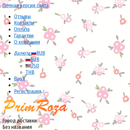
Полная версия сайта
Отзывы
Контакты
Оплата
Гарантии
О компании
Валюта:
RUB
RUB
USD
THB
Вход
Регистрация
Город доставки:
Без названия