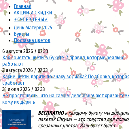
Главная
АКЦИИ И СКИДКИ
⚡СУПЕРЦЕНЫ⚡
День Матери 2025
Букеты
Поставка цветов
6 августа 2026 / 02:33
Как сочетать цветы в букете: 7 правил, которые реально
работают
3 августа 2026 / 02:33
Какие цветы дарить по знаку зодиака? Подборка, котора
сработает
31 июля 2026 / 02:33
Не просто цветы: что на самом деле означают хризантем
кому их дарить
БЕСПЛАТНО
к каждому букету мы добавл
пакетик Chrysal — это средство для подк
срезанных цветов. Ваш букет будет