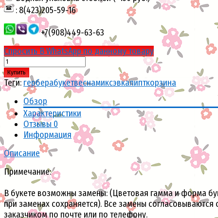
: 8(423)205-59-16
+7(908)449-63-63
Спросить В WhatsApp по данному товару
Купить
Теги:
гербера
букет
весна
микс
эвкалипт
корзина
Обзор
Характеристики
Отзывы
0
Информация
Описание
Примечание:
В букете возможны замены: (Цветовая гамма и форма бу
при заменах сохраняется). Все замены согласовываются 
заказчиком по почте или по телефону.