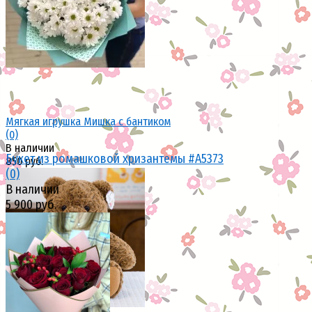
избранное
сравнить
Мягкая игрушка Мишка с бантиком
(0)
В наличии
Букет из ромашковой хризантемы #A5373
850 руб.
(0)
В наличии
5 900 руб.
избранное
сравнить
избранное
сравнить