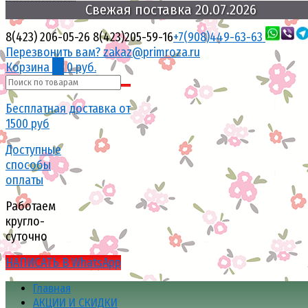
20.07.2026
поставка
Свежая
8(423) 206-05-26
8(423)205-59-16
+7(908)449-63-63
Перезвонить вам?
zakaz@primroza.ru
Корзина
0
0 руб.
Бесплатная доставка от
1500 руб
Доступные
способы
оплаты
Работаем
кругло-
суточно
НАПИСАТЬ В WhatsApp
Главная
АКЦИИ И СКИДКИ