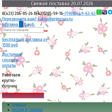
Свежая
поставка
20.07.2026
8(423) 206-05-26
8(423)205-59-16
+7(908)449-63-63
Перезвонить вам?
zakaz@primroza.ru
Корзина
0
0 руб.
Бесплатная доставка от
1500 руб
Доступные
способы
оплаты
Работаем
кругло-
суточно
НАПИСАТЬ В WhatsApp
Главная
АКЦИИ И СКИДКИ