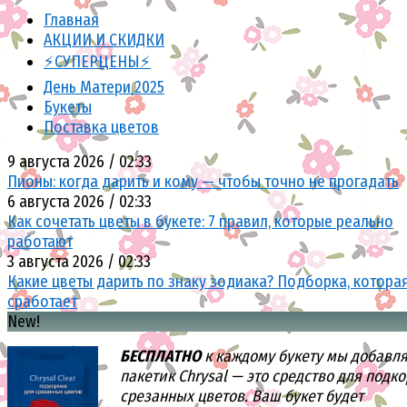
Главная
АКЦИИ И СКИДКИ
⚡СУПЕРЦЕНЫ⚡
День Матери 2025
Букеты
Поставка цветов
9 августа 2026 / 02:33
Пионы: когда дарить и кому — чтобы точно не прогадать
6 августа 2026 / 02:33
Как сочетать цветы в букете: 7 правил, которые реально
работают
3 августа 2026 / 02:33
Какие цветы дарить по знаку зодиака? Подборка, котора
сработает
New!
БЕСПЛАТНО
к каждому букету мы добавл
пакетик Chrysal — это средство для подк
срезанных цветов. Ваш букет будет