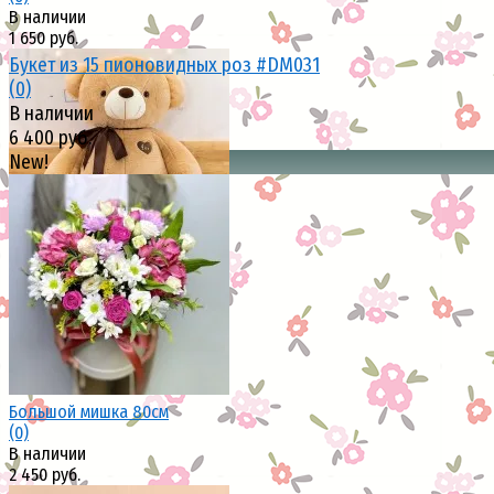
В наличии
1 650 руб.
Букет из 15 пионовидных роз #DM031
(0)
В наличии
6 400 руб.
New!
избранное
сравнить
избранное
сравнить
Большой мишка 80см
(0)
В наличии
2 450 руб.