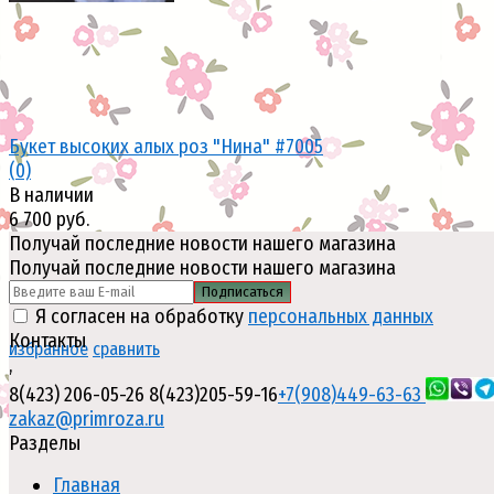
Букет высоких алых роз "Нина" #7005
(0)
В наличии
6 700 руб.
Получай последние новости нашего магазина
Получай последние новости нашего магазина
Подписаться
Я согласен на обработку
персональных данных
Контакты
избранное
сравнить
,
8(423) 206-05-26
8(423)205-59-16
+7(908)449-63-63
zakaz@primroza.ru
Разделы
Главная