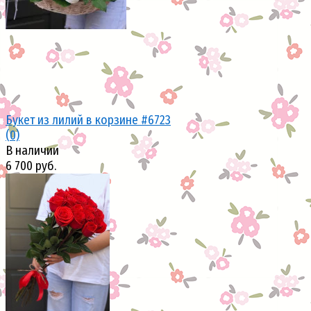
Букет из лилий в корзине #6723
(0)
В наличии
6 700 руб.
избранное
сравнить