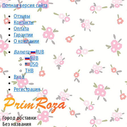
Полная версия сайта
Отзывы
Контакты
Оплата
Гарантии
О компании
Валюта:
RUB
RUB
USD
THB
Вход
Регистрация
Город доставки:
Без названия