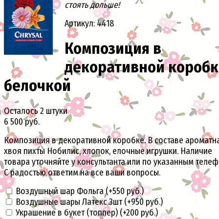
стоять дольше!
Артикул: 4418
Композиция в
декоративной коробк
белочкой
Осталось 2 штуки
6 500 руб.
Композиция в декоративной коробке. В составе ароматн
хвоя пихты Нобилис, хлопок, елочные игрушки. Наличие
товара уточняйте у консультанта или по указанным теле
С радостью ответим на все ваши вопросы.
Воздушный шар Фольга (+
550 руб.
)
Воздушные шары Латекс 3шт (+
950 руб.
)
Украшение в букет (топпер) (+
200 руб.
)