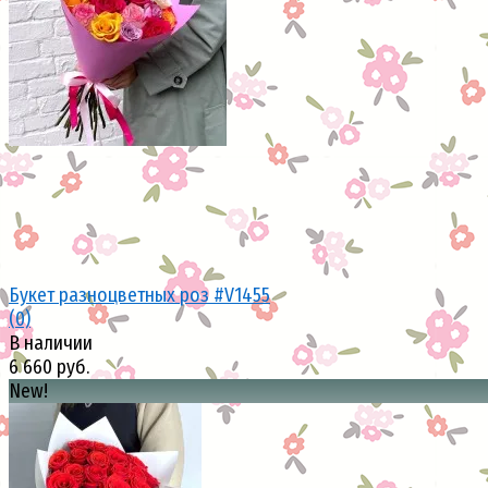
избранное
сравнить
Букет разноцветных роз #V1455
(0)
В наличии
6 660 руб.
New!