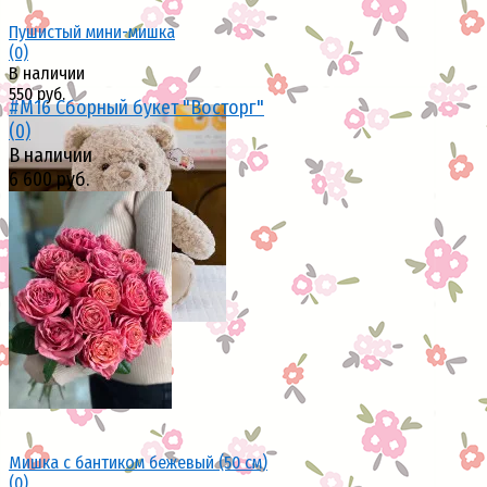
Пушистый мини-мишка
(0)
В наличии
550 руб.
#M16 Сборный букет "Восторг"
(0)
В наличии
6 600 руб.
избранное
сравнить
избранное
сравнить
Мишка с бантиком бежевый (50 см)
(0)