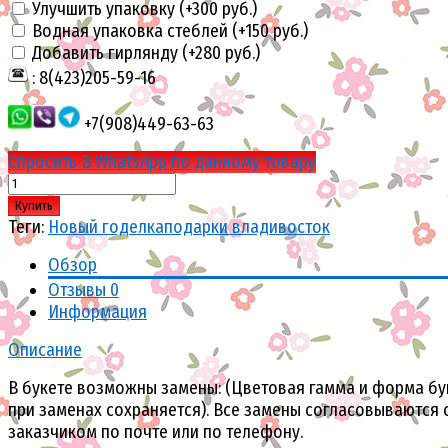
Улучшить упаковку (+
300 руб.
)
Водная упаковка стеблей (+
150 руб.
)
Добавить гирлянду (+
280 руб.
)
: 8(423)205-59-16
+7(908)449-63-63
Спросить В WhatsApp по данному товару
Купить
Теги:
Новый год
елка
подарки владивосток
Обзор
Отзывы
0
Информация
Описание
В букете возможны замены: (Цветовая гамма и форма бу
при заменах сохраняется). Все замены согласовываются 
заказчиком по почте или по телефону.