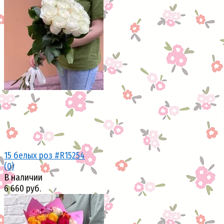
избранное
сравнить
15 белых роз #R15254
(0)
В наличии
6 660 руб.