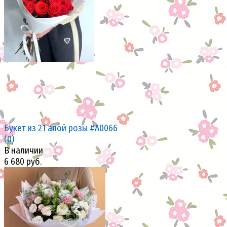
избранное
сравнить
Букет из 21 алой розы #А0066
(0)
В наличии
6 680 руб.
избранное
сравнить