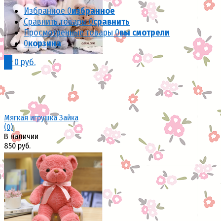
избранное
сравнить
Избранное
0
избранное
Сравнить товары
0
сравнить
Просмотренные товары
0
вы смотрели
0
корзина
0
0 руб.
Мягкая игрушка Зайка
(0)
В наличии
850 руб.
избранное
сравнить