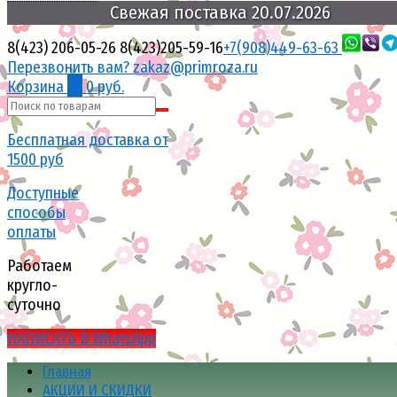
Свежая
поставка
20.07.2026
8(423) 206-05-26
8(423)205-59-16
+7(908)449-63-63
Перезвонить вам?
zakaz@primroza.ru
Корзина
0
0 руб.
Бесплатная доставка от
1500 руб
Доступные
способы
оплаты
Работаем
кругло-
суточно
НАПИСАТЬ В WhatsApp
Главная
АКЦИИ И СКИДКИ