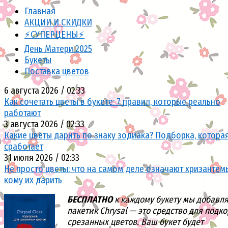
Главная
АКЦИИ И СКИДКИ
⚡СУПЕРЦЕНЫ⚡
День Матери 2025
Букеты
Поставка цветов
6 августа 2026 / 02:33
Как сочетать цветы в букете: 7 правил, которые реально
работают
3 августа 2026 / 02:33
Какие цветы дарить по знаку зодиака? Подборка, котора
сработает
31 июля 2026 / 02:33
Не просто цветы: что на самом деле означают хризантем
кому их дарить
БЕСПЛАТНО
к каждому букету мы добавл
пакетик Chrysal — это средство для подк
срезанных цветов. Ваш букет будет