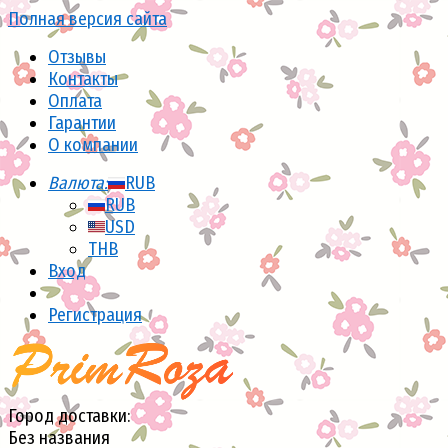
Полная версия сайта
Отзывы
Контакты
Оплата
Гарантии
О компании
Валюта:
RUB
RUB
USD
THB
Вход
Регистрация
Город доставки:
Без названия