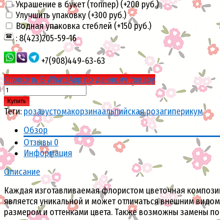
Украшение в букет (топпер) (+
200 руб.
)
Улучшить упаковку (+
300 руб.
)
Водная упаковка стеблей (+
150 руб.
)
: 8(423)205-59-16
+7(908)449-63-63
Спросить В WhatsApp по данному товару
Купить
Теги:
роза
эустома
корзина
альпийская роза
гиперикум
Обзор
Отзывы
0
Информация
Описание
Каждая изготавливаемая флористом цветочная компози
является уникальной и может отличаться внешним видом
размером и оттенками цвета. Также возможны замены по