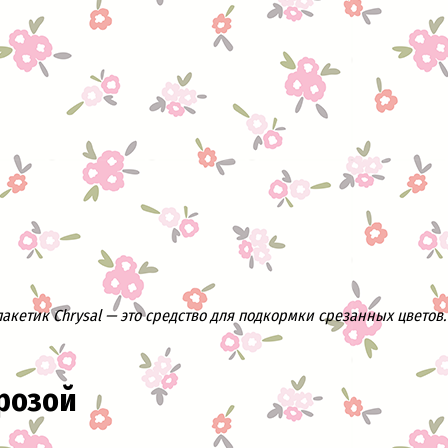
кетик Chrysal — это средство для подкормки срезанных цветов. 
розой