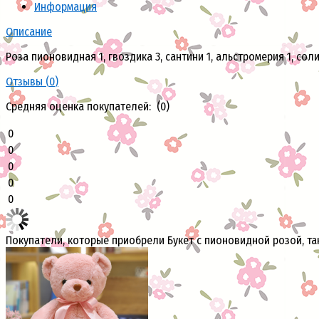
Информация
Описание
Роза пионовидная 1, гвоздика 3, сантини 1, альстромерия 1, соли
Отзывы (
0
)
Средняя оценка покупателей: (0)
0
0
0
0
0
Покупатели, которые приобрели Букет с пионовидной розой, та