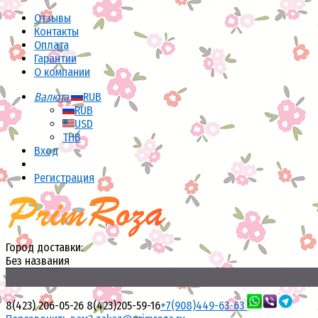
Отзывы
Контакты
Оплата
Гарантии
О компании
Валюта:
RUB
RUB
USD
THB
Вход
Регистрация
Город доставки:
Без названия
8(423) 206-05-26
8(423)205-59-16
+7(908)449-63-63