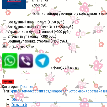
В наличии
2 950 руб.
Наличие товара уточняйте у консультанта или
Воздушный шар Фольга (+
550 руб.
)
Воздушные шары Латекс 3шт (+
950 руб.
)
Украшение в букет (топпер) (+
200 руб.
)
Улучшить упаковку (+
300 руб.
)
Водная упаковка стеблей (+
150 руб.
)
: 8(423)205-59-16
+7(908)449-63-63
Купить
Категория:
Главная
Теги:
хризантема
ассорти
гвоздика
роза
альстромерия
доставка ц
Обзор
Отзывы
0