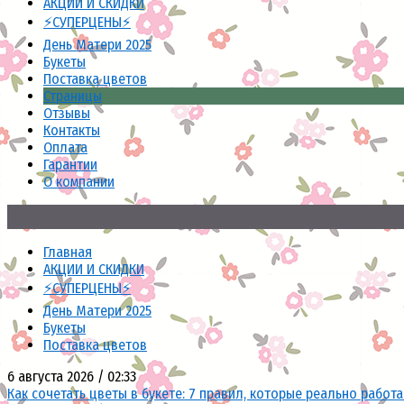
АКЦИИ И СКИДКИ
⚡СУПЕРЦЕНЫ⚡
День Матери 2025
Букеты
Поставка цветов
Страницы
Отзывы
Контакты
Оплата
Гарантии
О компании
Главная
АКЦИИ И СКИДКИ
⚡СУПЕРЦЕНЫ⚡
День Матери 2025
Букеты
Поставка цветов
6 августа 2026 / 02:33
Как сочетать цветы в букете: 7 правил, которые реально работ