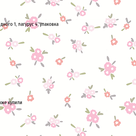
дного 1, лагурус 4, упаковка
кже купили