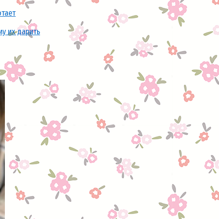
отает
му их дарить