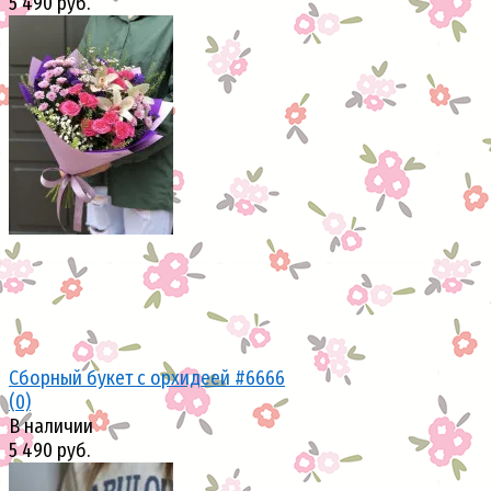
5 490 руб.
избранное
сравнить
Сборный букет с орхидеей #6666
(0)
В наличии
5 490 руб.