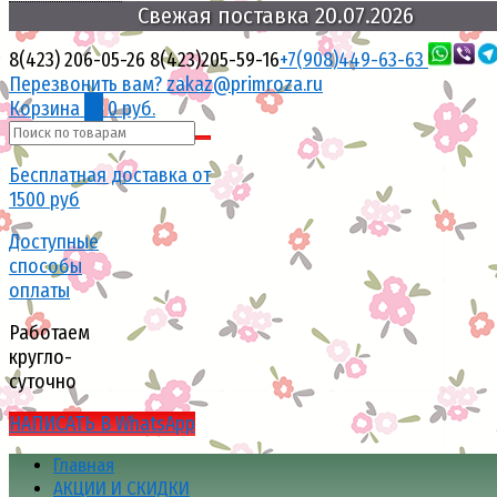
поставка
Свежая
20.07.2026
8(423) 206-05-26
8(423)205-59-16
+7(908)449-63-63
Перезвонить вам?
zakaz@primroza.ru
Корзина
0
0 руб.
Бесплатная доставка от
1500 руб
Доступные
способы
оплаты
Работаем
кругло-
суточно
НАПИСАТЬ В WhatsApp
Главная
АКЦИИ И СКИДКИ