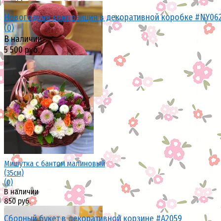
Новогодняя композиция в декоративной коробке #NY06
(0)
В наличии
5 500 руб.
избранное
сравнить
избранное
сравнить
Мишутка с бантом малиновый
(35см)
(0)
В наличии
850 руб.
Сборный букет в декоративной корзине #A2059