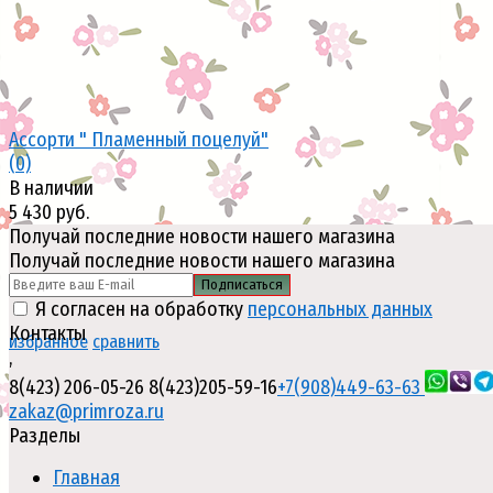
Ассорти " Пламенный поцелуй"
(0)
В наличии
5 430 руб.
Получай последние новости нашего магазина
Получай последние новости нашего магазина
Подписаться
Я согласен на обработку
персональных данных
Контакты
избранное
сравнить
,
8(423) 206-05-26
8(423)205-59-16
+7(908)449-63-63
zakaz@primroza.ru
Разделы
Главная