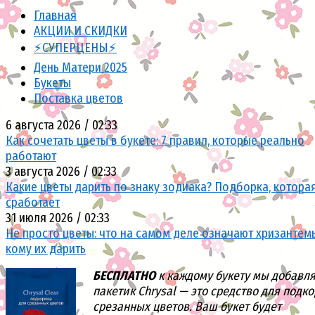
Главная
АКЦИИ И СКИДКИ
⚡СУПЕРЦЕНЫ⚡
День Матери 2025
Букеты
Поставка цветов
6 августа 2026 / 02:33
Как сочетать цветы в букете: 7 правил, которые реально
работают
3 августа 2026 / 02:33
Какие цветы дарить по знаку зодиака? Подборка, котора
сработает
31 июля 2026 / 02:33
Не просто цветы: что на самом деле означают хризантем
кому их дарить
БЕСПЛАТНО
к каждому букету мы добавл
пакетик Chrysal — это средство для подк
срезанных цветов. Ваш букет будет