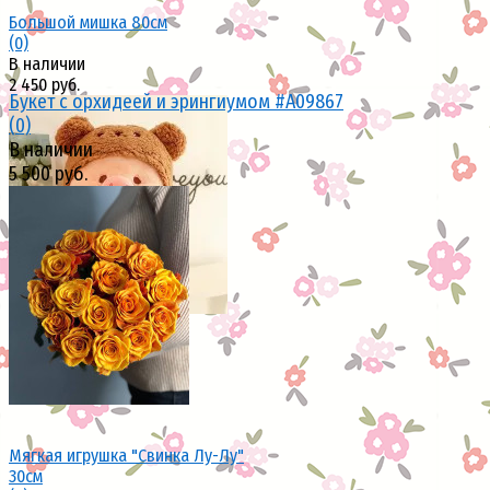
Большой мишка 80см
(0)
В наличии
2 450 руб.
Букет с орхидеей и эрингиумом #А09867
(0)
В наличии
5 500 руб.
избранное
сравнить
избранное
сравнить
Мягкая игрушка "Свинка Лу-Лу"
30см