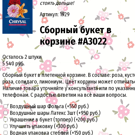
стоять дольше!
Артикул: 1929
Сборный букет в
корзине #A3022
Осталось 2 штуки
5 540 руб.
Сборный букет в плетенной корзине. В составе: роза, кус
роза, солидаго, лимониум.. Цвет корзины может отличать
Наличие товара уточняйте у консультанта или по указан
телефонам. С радостью ответим на все ваши вопросы.
Воздушный шар Фольга (+
550 руб.
)
Воздушные шары Латекс 3шт (+
950 руб.
)
Украшение в букет (топпер) (+
200 руб.
)
Улучшить упаковку (+
300 руб.
)
Водная упаковка стеблей (+
150 руб.
)