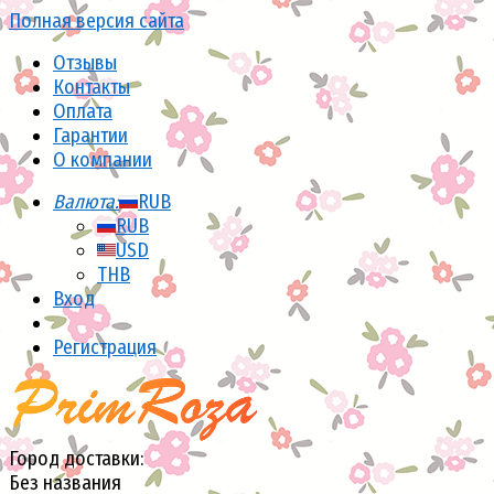
Полная версия сайта
Отзывы
Контакты
Оплата
Гарантии
О компании
Валюта:
RUB
RUB
USD
THB
Вход
Регистрация
Город доставки:
Без названия