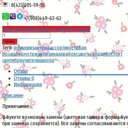
: 8(423)205-59-16
+7(908)449-63-63
Спросить В WhatsApp по данному товару
Купить
Теги:
розы
хризантема
ассорти
кустовая
роза
роза
эустома
корзина
аквабокс
цветы владивосток
1
сентября
учителю
школа
Обзор
Отзывы
0
Информация
Описание
Примечание:
В букете возможны замены (цветовая гамма и форма бук
при заменах сохраняется). Все замены согласовываются 