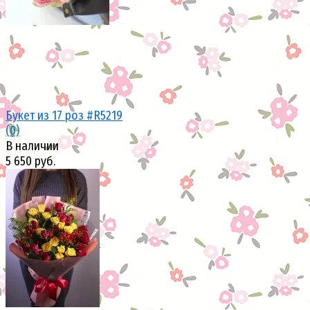
Букет из 17 роз #R5219
(0)
В наличии
5 650 руб.
избранное
сравнить