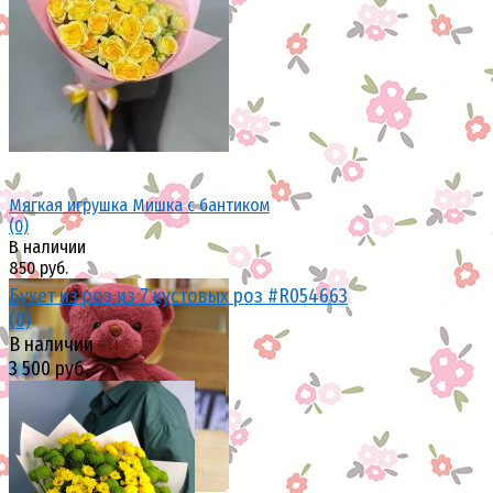
избранное
сравнить
Мягкая игрушка Мишка с бантиком
(0)
В наличии
850 руб.
Букет из роз из 7 кустовых роз #R054663
(0)
В наличии
3 500 руб.
избранное
сравнить