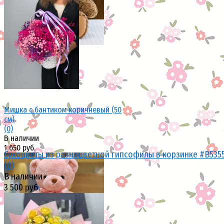
избранное
сравнить
Мишка с бантиком коричневый (50
см)
(0)
В наличии
1 650 руб.
Сухоцветы из разноцветной гипсофилы в корзинке #B535
(0)
В наличии
3 500 руб.
избранное
сравнить