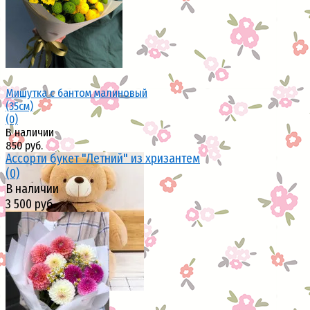
избранное
сравнить
Мишутка с бантом малиновый
(35см)
(0)
В наличии
850 руб.
Ассорти букет "Летний" из хризантем
(0)
В наличии
3 500 руб.
избранное
сравнить
избранное
сравнить