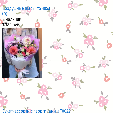
Воздушные шары #SH053
(0)
В наличии
3 380 руб.
избранное
сравнить
Букет-ассорти с георгинами #Т0022