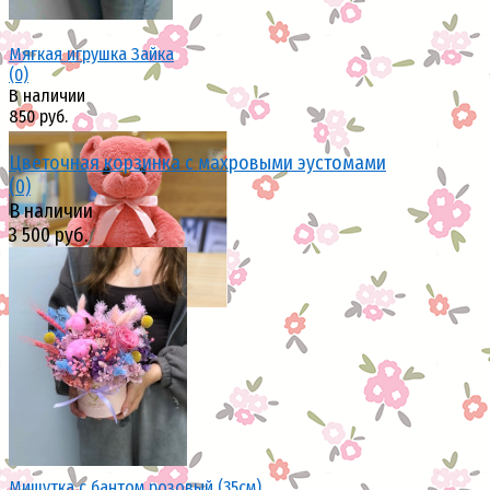
Мягкая игрушка Зайка
(0)
В наличии
850 руб.
Цветочная корзинка с махровыми эустомами
(0)
В наличии
3 500 руб.
избранное
сравнить
избранное
сравнить
Мишутка с бантом розовый (35см)