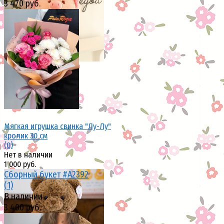
3 470 руб.
избранное
сравнить
избранное
сравнить
Мягкая игрушка свинка "Лу-Лу"
кролик 30 см
(0)
Нет в наличии
1 000 руб.
Сборный букет #A2392
(1)
В наличии
3 400 руб.
избранное
сравнить