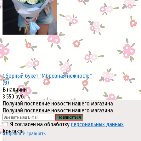
избранное
сравнить
Сборный букет "Морозная нежность"
(0)
В наличии
3 550 руб.
Получай последние новости нашего магазина
Получай последние новости нашего магазина
Подписаться
Я согласен на обработку
персональных данных
Контакты
избранное
сравнить
,