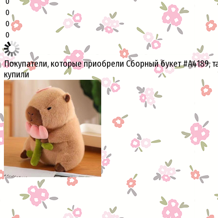
0
0
0
0
Покупатели, которые приобрели Сборный букет #A4189, т
купили