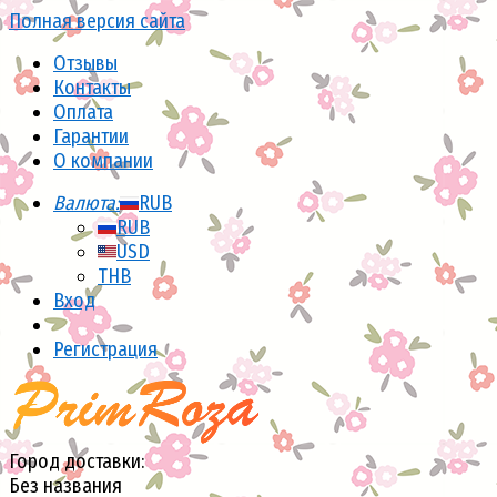
Полная версия сайта
Отзывы
Контакты
Оплата
Гарантии
О компании
Валюта:
RUB
RUB
USD
THB
Вход
Регистрация
Город доставки:
Без названия