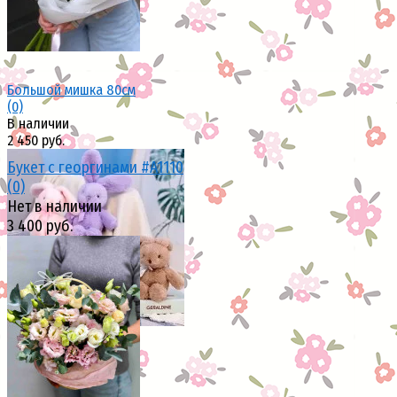
Большой мишка 80см
(0)
В наличии
2 450 руб.
Букет с георгинами #A1110
(0)
Нет в наличии
3 400 руб.
избранное
сравнить
избранное
сравнить