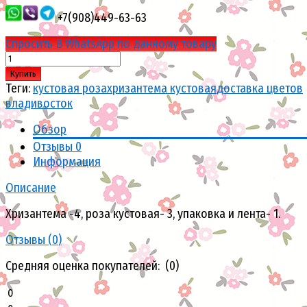
+7(908)449-63-63
Спросить В WhatsApp по данному товару
Купить
Теги:
кустовая роза
хризантема кустовая
доставка цветов
владивосток
Обзор
Отзывы
0
Информация
Описание
Хризантема -4, роза кустовая- 3, упаковка и лента- 1.
Отзывы (
0
)
Средняя оценка покупателей: (0)
0