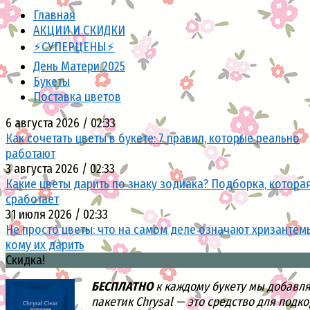
Главная
АКЦИИ И СКИДКИ
⚡СУПЕРЦЕНЫ⚡
День Матери 2025
Букеты
Поставка цветов
6 августа 2026 / 02:33
Как сочетать цветы в букете: 7 правил, которые реально
работают
3 августа 2026 / 02:33
Какие цветы дарить по знаку зодиака? Подборка, котора
сработает
31 июля 2026 / 02:33
Не просто цветы: что на самом деле означают хризантем
кому их дарить
Скидка!
БЕСПЛАТНО
к каждому букету мы добавл
пакетик Chrysal — это средство для подк