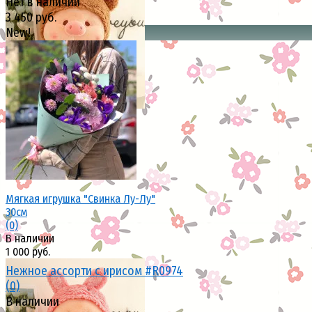
Нет в наличии
3 450 руб.
New!
избранное
сравнить
избранное
сравнить
Мягкая игрушка "Свинка Лу-Лу"
30см
(0)
В наличии
1 000 руб.
Нежное ассорти с ирисом #R0974
(0)
В наличии