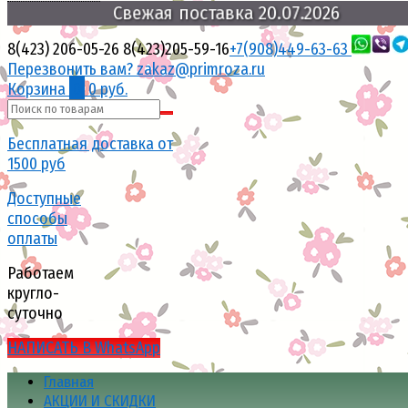
Свежая
поставка
20.07.2026
8(423) 206-05-26
8(423)205-59-16
+7(908)449-63-63
Перезвонить вам?
zakaz@primroza.ru
Корзина
0
0 руб.
Бесплатная доставка от
1500 руб
Доступные
способы
оплаты
Работаем
кругло-
суточно
НАПИСАТЬ В WhatsApp
Главная
АКЦИИ И СКИДКИ