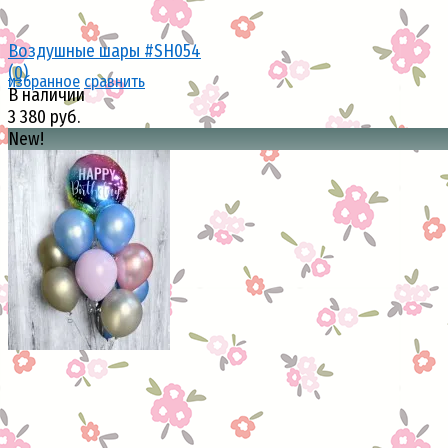
Воздушные шары #SH054
(0)
избранное
сравнить
В наличии
3 380 руб.
New!
избранное
сравнить