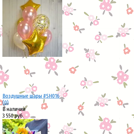
избранное
сравнить
Воздушные шары #SH016
(0)
В наличии
3 550 руб.