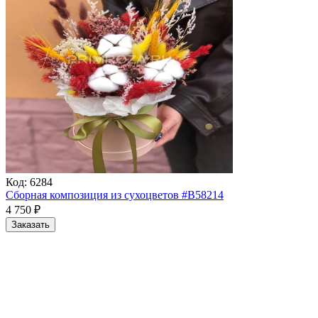
Код:
6284
Сборная композиция из сухоцветов #B58214
4 750
₽
Заказать