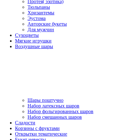
Протея( эзотика)
Тюльпаны
Хризантемы
Эустома
Авторские букеты
Для мужчин
Сухоцветы
Мягкие игрушки
Воздушные шары
Шары поштучно
Набор латексных шаров
Набор фольгированных шаров
Набор смешанных шаров
Сладости
Корзины с фруктами
Открытки тематические
Букет невесты