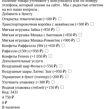
Наличие товара уточняйте у консультанта или по номеру
телефона, который указан на сайте . Мы с радостью ответим
на все ваши вопросы .
Добавить к букету
Открытка тематическая (+
100
₽
)
Транспортировочная коробка с аквабоксом (+
500
₽
)
Мягкая игрушка Зайка (+
850
₽
)
Мягкая игрушка Мишка с бантиком (+
850
₽
)
Мягкая игрушка Мишка-Романтик (+
900
₽
)
Конфеты Раффаэлло (90г) (+
650
₽
)
Рафаэлло (150г) (+
950
₽
)
Конфеты Ferrero (+
1 050
₽
)
Дополнительные услуги
Воздушный шар Фольга (+
550
₽
)
Воздушные шары Латекс 3шт (+
950
₽
)
Украшение в букет (топпер) (+
200
₽
)
Улучшить упаковку (+
300
₽
)
Водная упаковка стеблей (+
150
₽
)
Код:
3431
4 750
₽
0
₽
В наличии