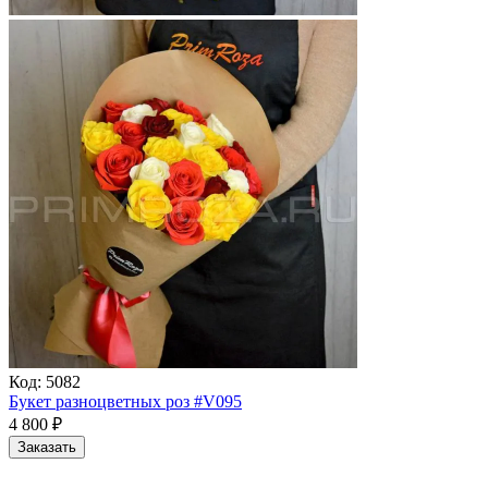
Код:
5082
Букет разноцветных роз #V095
4 800
₽
Заказать