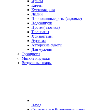
Ирисы
Каллы
Кустовая роза
Лилии
Пионовидные розы (садовые)
Подсолнухи
Протея( эзотика)
Тюльпаны
Хризантемы
Эустома
Авторские букеты
Для мужчин
Сухоцветы
Мягкие игрушки
Воздушные шары
Назад
Смотреть все Воздушные шары