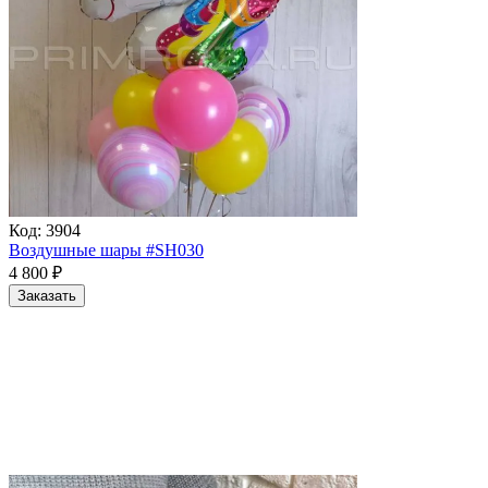
Код:
3904
Воздушные шары #SH030
4 800
₽
Заказать