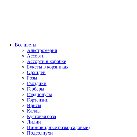
Все цветы
Альстромерия
Ассорти
Ассорти в коробке
Букеты в корзинках
Орхидеи
Розы
Гвоздики
Герберы
Гладиолусы
Гортензии
Ирисы
Каллы
Кустовая роза
Лилии
Пионовидные розы (садовые)
Подсолнухи