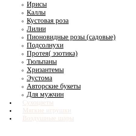
Ирисы
Каллы
Кустовая роза
Лилии
Пионовидные розы (садовые)
Подсолнухи
Протея( эзотика)
Тюльпаны
Хризантемы
Эустома
Авторские букеты
Для мужчин
Сухоцветы
Мягкие игрушки
Воздушные шары