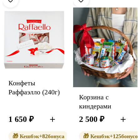
Конфеты
Раффаэлло (240г)
Корзина с
киндерами
1 650
₽
2 500
₽
В корзину
В корзин
🎁 Кешбэк
+82
бонуса
🎁 Кешбэк
+125
бонусо