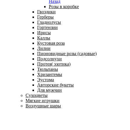
Назад
Розы в коробке
Гвоздики
Герберы
Гладиолусы
Гортензии
Ирисы
Каллы
Кустовая роза
Лилии
Пионовидные розы (садовые)
Подсолнухи
Протея( эзотика)
Тюльпаны
Хризантемы
Эустома
Авторские букеты
Для мужчин
Сухоцветы
Мягкие игрушки
Воздушные шары