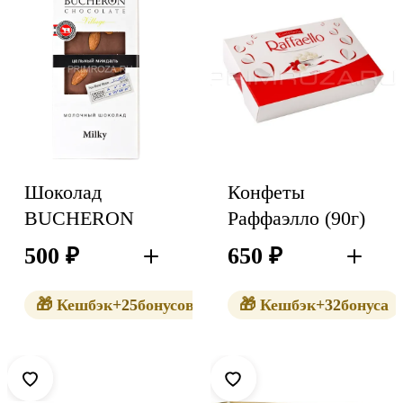
Шоколад
Конфеты
BUCHERON
Раффаэлло (90г)
500
₽
650
₽
В корзину
В корзин
🎁 Кешбэк
+25
бонусов
🎁 Кешбэк
+32
бонуса