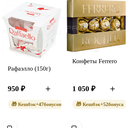
Конфеты Ferrero
Рафаэлло (150г)
950
₽
1 050
₽
В корзину
В корзин
🎁 Кешбэк
+47
бонусов
🎁 Кешбэк
+52
бонуса