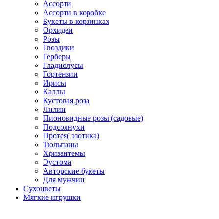
Ассорти
Ассорти в коробке
Букеты в корзинках
Орхидеи
Розы
Гвоздики
Герберы
Гладиолусы
Гортензии
Ирисы
Каллы
Кустовая роза
Лилии
Пионовидные розы (садовые)
Подсолнухи
Протея( эзотика)
Тюльпаны
Хризантемы
Эустома
Авторские букеты
Для мужчин
Сухоцветы
Мягкие игрушки