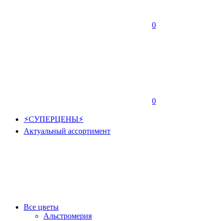
0
0
⚡СУПЕРЦЕНЫ⚡
Актуальный ассортимент
Все цветы
Альстромерия