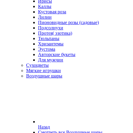
Ирисы
Каллы
Кустовая роза
Лилии
Пионовидные розы (садовые)
Подсолнухи
Протея( эзотика)
Тюльпаны
Хризантемы
Эустома
Авторские букеты
Для мужчин
Сухоцветы
Мягкие игрушки
Воздушные шары
Назад
Смотреть все Воздушные шары