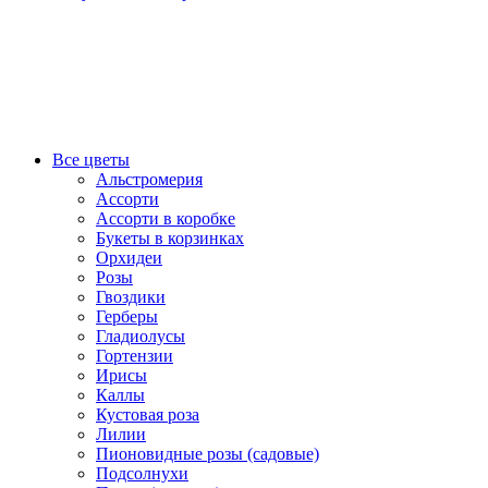
Все цветы
Альстромерия
Ассорти
Ассорти в коробке
Букеты в корзинках
Орхидеи
Розы
Гвоздики
Герберы
Гладиолусы
Гортензии
Ирисы
Каллы
Кустовая роза
Лилии
Пионовидные розы (садовые)
Подсолнухи