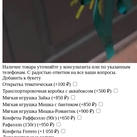
Наличие товара уточняйте у консультанта или по указанным
телефонам. С радостью ответим на все ваши вопросы.
Добавить к букету
Открытка тематическая (+
100
₽
)
Транспортировочная коробка с аквабоксом (+
500
₽
)
Мягкая игрушка Зайка (+
850
₽
)
Мягкая игрушка Мишка с бантиком (+
850
₽
)
Мягкая игрушка Мишка-Романтик (+
900
₽
)
Конфеты Раффаэлло (90г) (+
650
₽
)
Рафаэлло (150г) (+
950
₽
)
Конфеты Ferrero (+
1 050
₽
)