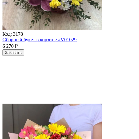
Код:
3178
Сборный букет в корзине #V01029
6 270
₽
Заказать