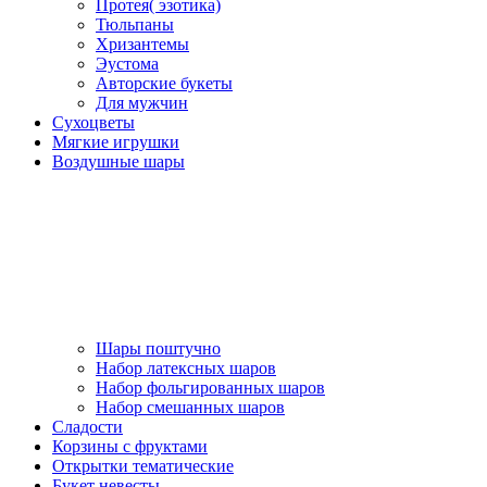
Протея( эзотика)
Тюльпаны
Хризантемы
Эустома
Авторские букеты
Для мужчин
Сухоцветы
Мягкие игрушки
Воздушные шары
Шары поштучно
Набор латексных шаров
Набор фольгированных шаров
Набор смешанных шаров
Сладости
Корзины с фруктами
Открытки тематические
Букет невесты