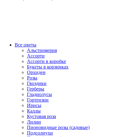
Все цветы
Альстромерия
Ассорти
Ассорти в коробке
Букеты в корзинках
Орхидеи
Розы
Гвоздики
Герберы
Гладиолусы
Гортензии
Ирисы
Каллы
Кустовая роза
Лилии
Пионовидные розы (садовые)
Подсолнухи