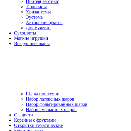
Протея( эзотика)
Тюльпаны
Хризантемы
Эустома
Авторские букеты
Для мужчин
Сухоцветы
Мягкие игрушки
Воздушные шары
Шары поштучно
Набор латексных шаров
Набор фольгированных шаров
Набор смешанных шаров
Сладости
Корзины с фруктами
Открытки тематические
Букет невесты