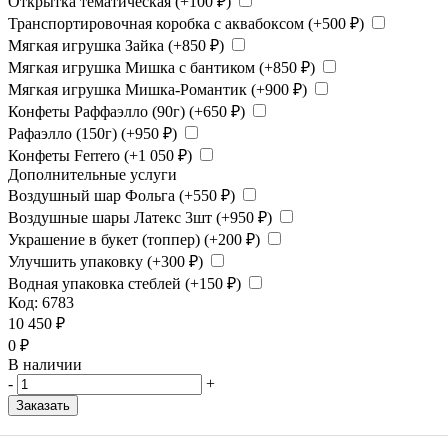
Открытка тематическая (+
100
₽
)
Транспортировочная коробка с аквабоксом (+
500
₽
)
Мягкая игрушка Зайка (+
850
₽
)
Мягкая игрушка Мишка с бантиком (+
850
₽
)
Мягкая игрушка Мишка-Романтик (+
900
₽
)
Конфеты Раффаэлло (90г) (+
650
₽
)
Рафаэлло (150г) (+
950
₽
)
Конфеты Ferrero (+
1 050
₽
)
Дополнительные услуги
Воздушный шар Фольга (+
550
₽
)
Воздушные шары Латекс 3шт (+
950
₽
)
Украшение в букет (топпер) (+
200
₽
)
Улучшить упаковку (+
300
₽
)
Водная упаковка стеблей (+
150
₽
)
Код:
6783
10 450
₽
0
₽
В наличии
-
+
Заказать