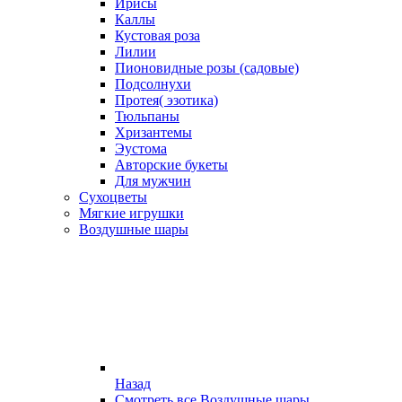
Ирисы
Каллы
Кустовая роза
Лилии
Пионовидные розы (садовые)
Подсолнухи
Протея( эзотика)
Тюльпаны
Хризантемы
Эустома
Авторские букеты
Для мужчин
Сухоцветы
Мягкие игрушки
Воздушные шары
Назад
Смотреть все Воздушные шары