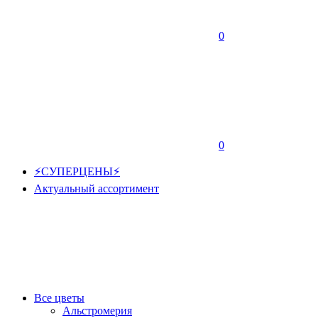
0
0
⚡СУПЕРЦЕНЫ⚡
Актуальный ассортимент
Все цветы
Альстромерия