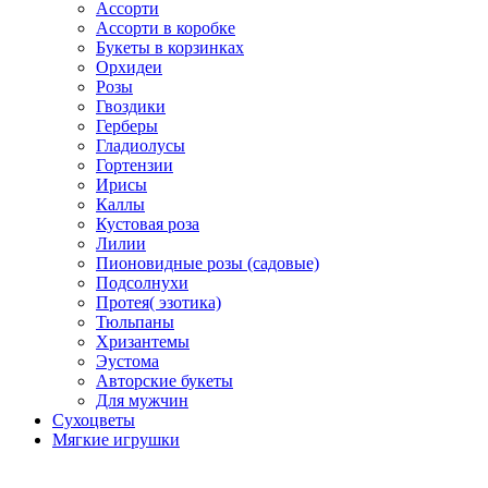
Ассорти
Ассорти в коробке
Букеты в корзинках
Орхидеи
Розы
Гвоздики
Герберы
Гладиолусы
Гортензии
Ирисы
Каллы
Кустовая роза
Лилии
Пионовидные розы (садовые)
Подсолнухи
Протея( эзотика)
Тюльпаны
Хризантемы
Эустома
Авторские букеты
Для мужчин
Сухоцветы
Мягкие игрушки