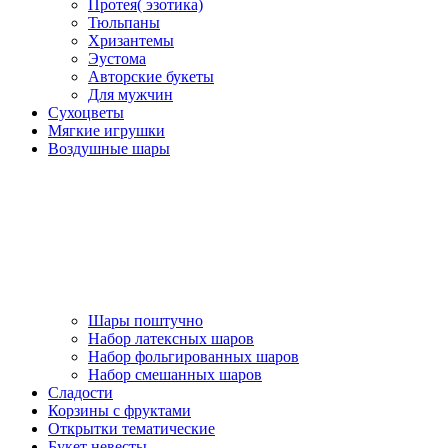
Протея( эзотика)
Тюльпаны
Хризантемы
Эустома
Авторские букеты
Для мужчин
Сухоцветы
Мягкие игрушки
Воздушные шары
Шары поштучно
Набор латексных шаров
Набор фольгированных шаров
Набор смешанных шаров
Сладости
Корзины с фруктами
Открытки тематические
Букет невесты