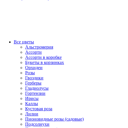
Все цветы
Альстромерия
Ассорти
Ассорти в коробке
Букеты в корзинках
Орхидеи
Розы
Гвоздики
Герберы
Гладиолусы
Гортензии
Ирисы
Каллы
Кустовая роза
Лилии
Пионовидные розы (садовые)
Подсолнухи