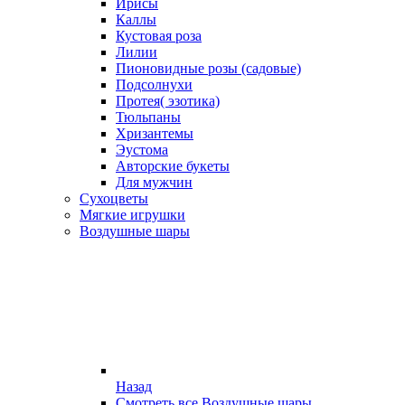
Ирисы
Каллы
Кустовая роза
Лилии
Пионовидные розы (садовые)
Подсолнухи
Протея( эзотика)
Тюльпаны
Хризантемы
Эустома
Авторские букеты
Для мужчин
Сухоцветы
Мягкие игрушки
Воздушные шары
Назад
Смотреть все Воздушные шары