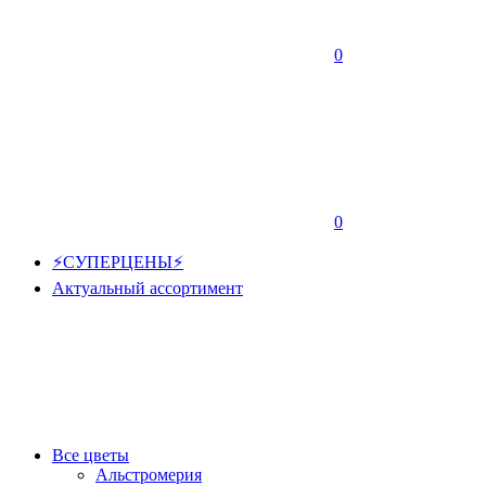
0
0
⚡СУПЕРЦЕНЫ⚡
Актуальный ассортимент
Все цветы
Альстромерия