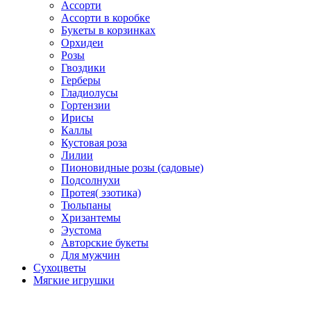
Ассорти
Ассорти в коробке
Букеты в корзинках
Орхидеи
Розы
Гвоздики
Герберы
Гладиолусы
Гортензии
Ирисы
Каллы
Кустовая роза
Лилии
Пионовидные розы (садовые)
Подсолнухи
Протея( эзотика)
Тюльпаны
Хризантемы
Эустома
Авторские букеты
Для мужчин
Сухоцветы
Мягкие игрушки