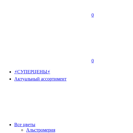
0
0
⚡СУПЕРЦЕНЫ⚡
Актуальный ассортимент
Все цветы
Альстромерия