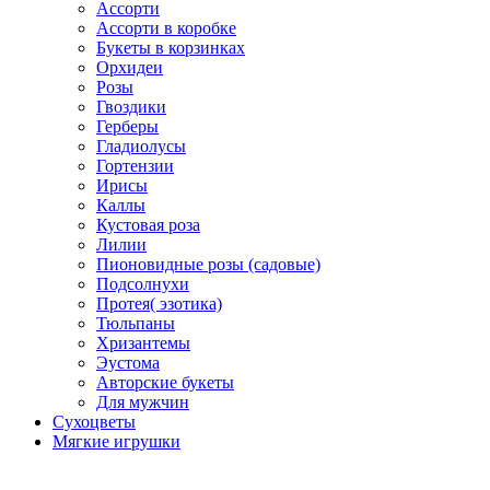
Ассорти
Ассорти в коробке
Букеты в корзинках
Орхидеи
Розы
Гвоздики
Герберы
Гладиолусы
Гортензии
Ирисы
Каллы
Кустовая роза
Лилии
Пионовидные розы (садовые)
Подсолнухи
Протея( эзотика)
Тюльпаны
Хризантемы
Эустома
Авторские букеты
Для мужчин
Сухоцветы
Мягкие игрушки