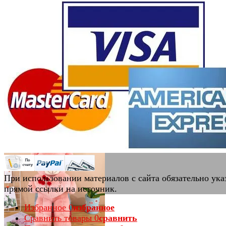
избранное
сравнить
Мишутка с бантом белый (35см)
(0)
В наличии
850 руб.
При использовании материалов с сайта обязательно ука
прямой ссылки на источник.
избранное
сравнить
Избранное
0
избранное
Сравнить товары
0
сравнить