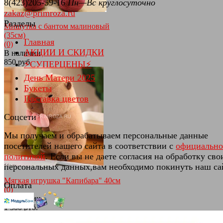
8(423)205-59-16
Пн—Вс круглосуточно
zakaz@primroza.ru
Разделы
Мишутка с бантом малиновый
(35см)
Главная
(0)
АКЦИИ И СКИДКИ
В наличии
850 руб.
⚡СУПЕРЦЕНЫ⚡
День Матери 2025
Букеты
Поставка цветов
Соцсети
избранное
сравнить
Мы получаем и обрабатываем персональные данные
посетителей нашего сайта в соответствии с
официальн
политикой
. Если вы не даете согласия на обработку сво
персональных данных,вам необходимо покинуть наш са
Мягкая игрушка "Капибара" 40см
Оплата
(0)
В наличии
1 500 руб.