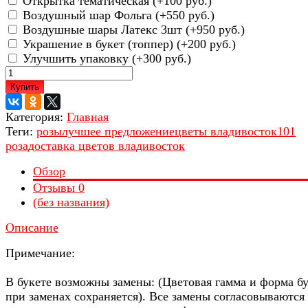
Открытка тематическая (+
100 руб.
)
Воздушный шар Фольга (+
550 руб.
)
Воздушные шары Латекс 3шт (+
950 руб.
)
Украшение в букет (топпер) (+
200 руб.
)
Улучшить упаковку (+
300 руб.
)
Купить
Категория:
Главная
Теги:
розы
лучшее предложение
цветы владивосток
101
роза
доставка цветов владивосток
Обзор
Отзывы
0
(без названия)
Описание
Примечание:
В букете возможны замены: (Цветовая гамма и форма б
при заменах сохраняется). Все замены согласовываются 