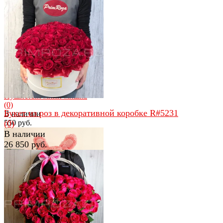
избранное
сравнить
избранное
сравнить
Пушистый мини-мишка
(0)
Букет из роз в декоративной коробке R#5231
В наличии
550 руб.
(0)
В наличии
26 850 руб.
избранное
сравнить
избранное
сравнить