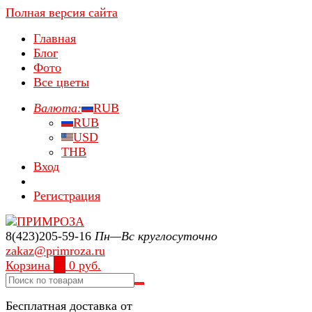
Полная версия сайта
Главная
Блог
Фото
Все цветы
Валюта:
RUB
RUB
USD
THB
Вход
Регистрация
8(423)205-59-16
Пн—Вс круглосуточно
zakaz@primroza.ru
Корзина
0
0 руб.
Бесплатная доставка от