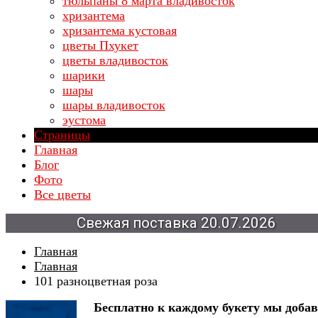
тюльпаны 8 марта владивосток
хризантема
хризантема кустовая
цветы Пхукет
цветы владивосток
шарики
шары
шары владивосток
эустома
Страницы
Главная
Блог
Фото
Все цветы
Свежая
поставка
20.07.2026
Главная
Главная
101 разноцветная роза
Бесплатно к каждому букету мы доба