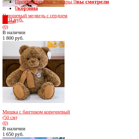
Просмотренные товары
0
вы смотрели
0
корзина
Плюшевый медведь с сердцем
0
0 руб.
(55см)
(0)
В наличии
1 800 руб.
избранное
сравнить
Мишка с бантиком коричневый
(50 см)
(0)
В наличии
1 650 руб.