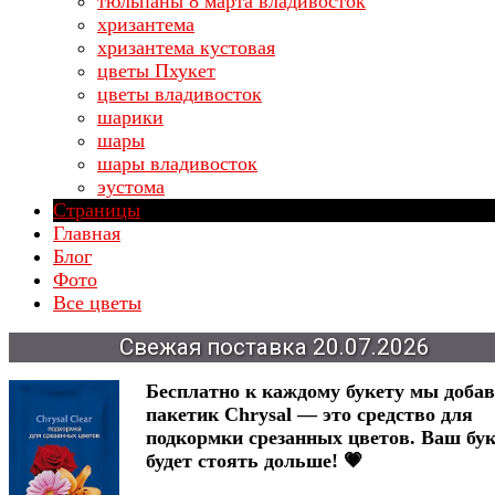
тюльпаны 8 марта владивосток
хризантема
хризантема кустовая
цветы Пхукет
цветы владивосток
шарики
шары
шары владивосток
эустома
Страницы
Главная
Блог
Фото
Все цветы
Свежая
поставка
20.07.2026
Бесплатно к каждому букету мы доба
пакетик Chrysal — это средство для
подкормки срезанных цветов. Ваш бук
будет стоять дольше! 💗