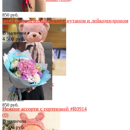
(0)
В наличии
850 руб.
#M24 Экзотический букет с нутаном и лейкодендроном
(0)
В наличии
4 500 руб.
избранное
сравнить
избранное
сравнить
Мягкая игрушка Мишка с
бантиком
(0)
В наличии
850 руб.
Нежное ассорти с гортензией #R0914
(0)
В наличии
4 500 руб.