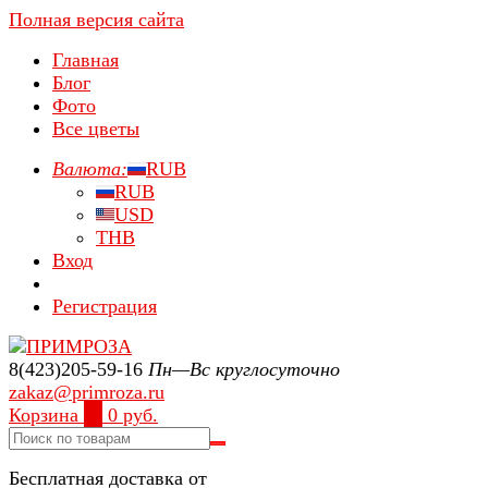
Полная версия сайта
Главная
Блог
Фото
Все цветы
Валюта:
RUB
RUB
USD
THB
Вход
Регистрация
8(423)205-59-16
Пн—Вс круглосуточно
zakaz@primroza.ru
Корзина
0
0 руб.
Бесплатная доставка от