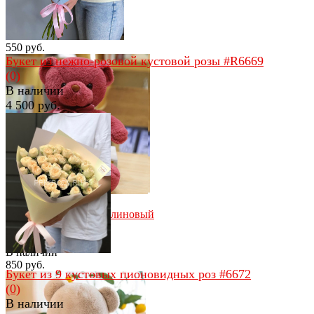
Пушистый мини-мишка
(0)
В наличии
550 руб.
Букет из нежно-розовой кустовой розы #R6669
(0)
В наличии
4 500 руб.
избранное
сравнить
избранное
сравнить
Мишутка с бантом малиновый
(35см)
(0)
В наличии
850 руб.
Букет из 9 кустовых пионовидных роз #6672
(0)
В наличии