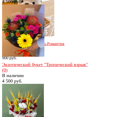
4 500 руб.
избранное
сравнить
избранное
сравнить
Мягкая игрушка Мишка-Романтик
(0)
В наличии
900 руб.
Экзотический букет "Тропический взрыв"
(0)
В наличии
4 500 руб.
избранное
сравнить
избранное
сравнить