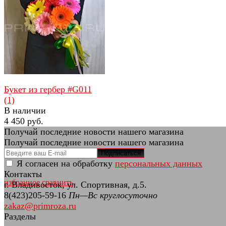
избранное
сравнить
Букет из гербер #G011
(1)
В наличии
4 450 руб.
Получай последние новости нашего магазина
Получай последние новости нашего магазина
Подписаться
Я согласен на обработку
персональных данных
Контакты
избранное
сравнить
г. Владивосток, ул. Спортивная, д.5.
8(423)205-59-16
Пн—Вс круглосуточно
zakaz@primroza.ru
Разделы