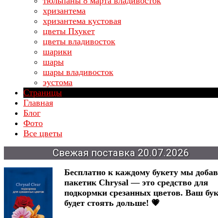
тюльпаны 8 марта владивосток
хризантема
хризантема кустовая
цветы Пхукет
цветы владивосток
шарики
шары
шары владивосток
эустома
Страницы
Главная
Блог
Фото
Все цветы
Свежая
поставка
20.07.2026
Бесплатно к каждому букету мы доба
пакетик Chrysal — это средство для
подкормки срезанных цветов. Ваш бук
будет стоять дольше! 💗