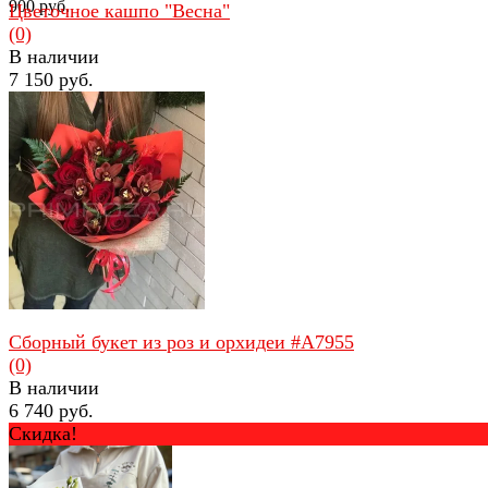
900 руб.
Цветочное кашпо "Весна"
(0)
В наличии
7 150 руб.
избранное
сравнить
избранное
сравнить
Сборный букет из роз и орхидеи #A7955
(0)
В наличии
6 740 руб.
Скидка!