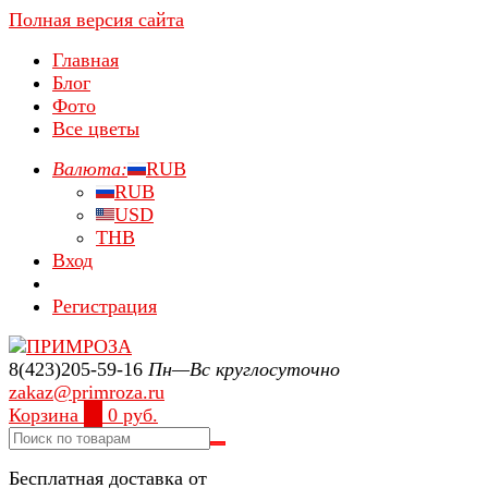
Полная версия сайта
Главная
Блог
Фото
Все цветы
Валюта:
RUB
RUB
USD
THB
Вход
Регистрация
8(423)205-59-16
Пн—Вс круглосуточно
zakaz@primroza.ru
Корзина
0
0 руб.
Бесплатная доставка от