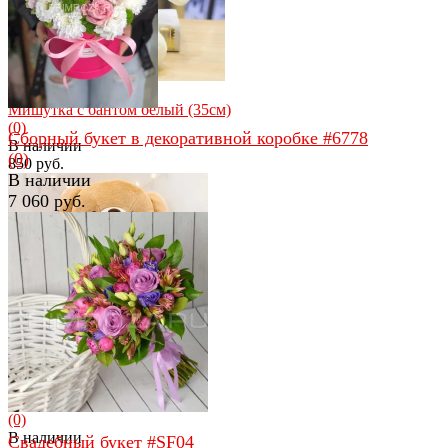
избранное
сравнить
избранное
сравнить
Мишутка с бантом белый (35см)
(0)
Сборный букет в декоративной коробке #6778
В наличии
(0)
850 руб.
В наличии
7 060 руб.
избранное
сравнить
избранное
сравнить
Большой мишка 80см
(0)
В наличии
Свадебный букет #SF04