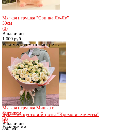
Мягкая игрушка "Свинка Лу-Лу"
30см
(0)
В наличии
1 000 руб.
Рекомендуем посмотреть
избранное
сравнить
Мягкая игрушка Мишка с
бантиком
Букет из кустовой розы "Кремовые мечты"
(0)
(0)
В наличии
В наличии
850 руб.