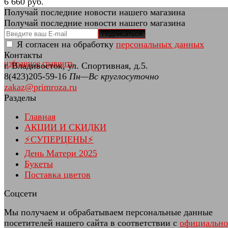
6 660 руб.
Получай последние новости нашего магазина
Получай последние новости нашего магазина
Подписаться
Я согласен на обработку
персональных данных
Контакты
избранное
сравнить
г. Владивосток, ул. Спортивная, д.5.
8(423)205-59-16
Пн—Вс круглосуточно
zakaz@primroza.ru
Разделы
Главная
АКЦИИ И СКИДКИ
⚡СУПЕРЦЕНЫ⚡
День Матери 2025
Букеты
Поставка цветов
Соцсети
Мы получаем и обрабатываем персональные данные
посетителей нашего сайта в соответствии с
официальн