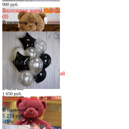
900 руб.
Воздушные шары #SH032
(0)
В наличии
5 270 руб.
избранное
сравнить
избранное
сравнить
Мишка с бантиком коричневый
(50 см)
(0)
В наличии
1 650 руб.
Воздушные шары #SH037
(0)
В наличии
5 270 руб.
-15%
избранное
сравнить