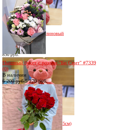
избранное
сравнить
Мишутка с бантом малиновый
(35см)
(0)
В наличии
850 руб.
Пышный букет с розами "Би Свит" #7339
(0)
В наличии
6 200 руб.
5 270 руб.
избранное
сравнить
избранное
сравнить
Мишутка с бантом розовый (35см)
(0)