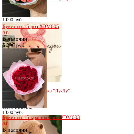
30см
(0)
В наличии
1 000 руб.
Букет из 15 роз #DM005
(0)
В наличии
5 200 руб.
избранное
сравнить
избранное
сравнить
Мягкая игрушка свинка "Лу-Лу"
кролик 30 см
(0)
Нет в наличии
1 000 руб.
Букет из 15 красных роз #DM003
(0)
В наличии