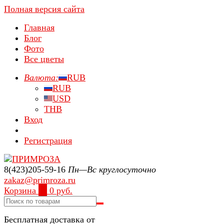
Полная версия сайта
Главная
Блог
Фото
Все цветы
Валюта:
RUB
RUB
USD
THB
Вход
Регистрация
8(423)205-59-16
Пн—Вс круглосуточно
zakaz@primroza.ru
Корзина
0
0 руб.
Бесплатная доставка от