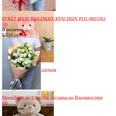
В наличии
850 руб.
БУКЕТ ИЗ 11 ВЫСОКИХ КРАСНЫХ РОЗ #R01063
(0)
В наличии
5 210 руб.
избранное
сравнить
избранное
сравнить
Плюшевый медведь с сердцем
(55см)
(0)
В наличии
1 800 руб.
Монобукет из 9 эустом доставка во Владивостоке
(0)
В наличии
5 300 руб.