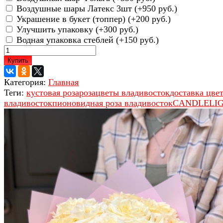
Воздушные шары Латекс 3шт (+
950 руб.
)
Украшение в букет (топпер) (+
200 руб.
)
Улучшить упаковку (+
300 руб.
)
Водная упаковка стеблей (+
150 руб.
)
Купить
Категория:
Главная
Теги:
кустовая роза
роза
цветы владивосток
доставка цве
владивосток
пионовидная роза владивосток
CANDLELI