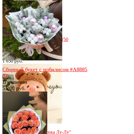
избранное
сравнить
избранное
сравнить
Мишка с бантиком бежевый (50
см)
(0)
В наличии
1 650 руб.
Сборный букет с нобилисом #A8885
(0)
В наличии
5 200 руб.
избранное
сравнить
избранное
сравнить
Мягкая игрушка "Свинка Лу-Лу"