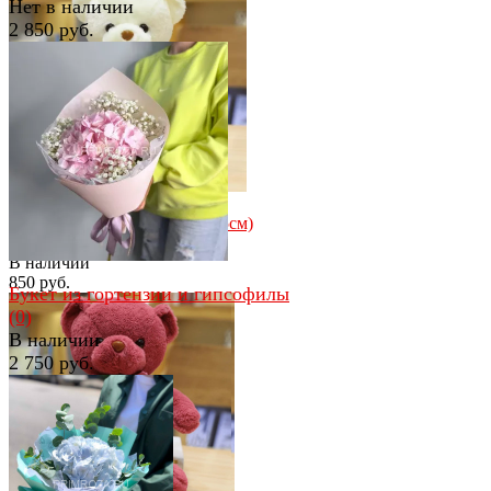
Нет в наличии
2 850 руб.
избранное
сравнить
избранное
сравнить
Мишутка с бантом белый (35см)
(0)
В наличии
850 руб.
Букет из гортензии и гипсофилы
(0)
В наличии
2 750 руб.
избранное
сравнить