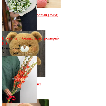
избранное
сравнить
Мишутка с бантом розовый (35см)
(0)
В наличии
850 руб.
Букет из 7 белых альстромерий
(0)
В наличии
2 750 руб.
избранное
сравнить
избранное
сравнить
Пушистый мини-мишка
(0)
В наличии
550 руб.