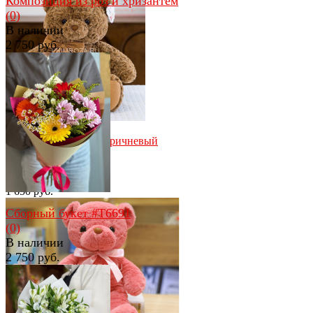
Композиция из роз и хризантем
(0)
В наличии
2 750 руб.
избранное
сравнить
избранное
сравнить
Мишка с бантиком коричневый
(50 см)
(0)
В наличии
1 650 руб.
Сборный букет #Т6691
(0)
В наличии
2 750 руб.
избранное
сравнить