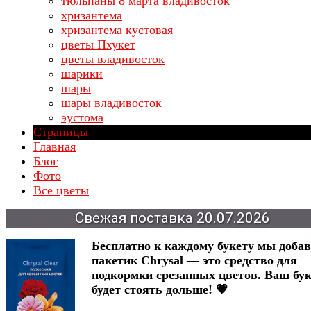
тюльпаны 8 марта владивосток
хризантема
хризантема кустовая
цветы Пхукет
цветы владивосток
шарики
шары
шары владивосток
эустома
Страницы
Главная
Блог
Фото
Все цветы
Свежая
поставка
20.07.2026
Бесплатно к каждому букету мы доба
пакетик Chrysal — это средство для
подкормки срезанных цветов. Ваш бук
будет стоять дольше! 💗