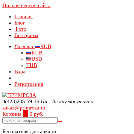
Полная версия сайта
Главная
Блог
Фото
Все цветы
Валюта:
RUB
RUB
USD
THB
Вход
Регистрация
8(423)205-59-16
Пн—Вс круглосуточно
zakaz@primroza.ru
Корзина
0
0 руб.
Бесплатная доставка от