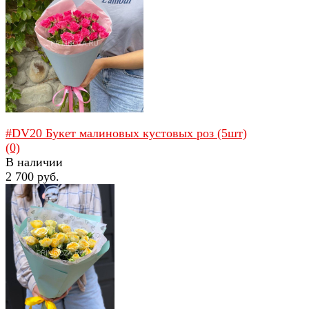
избранное
сравнить
#DV20 Букет малиновых кустовых роз (5шт)
(0)
В наличии
2 700 руб.
избранное
сравнить