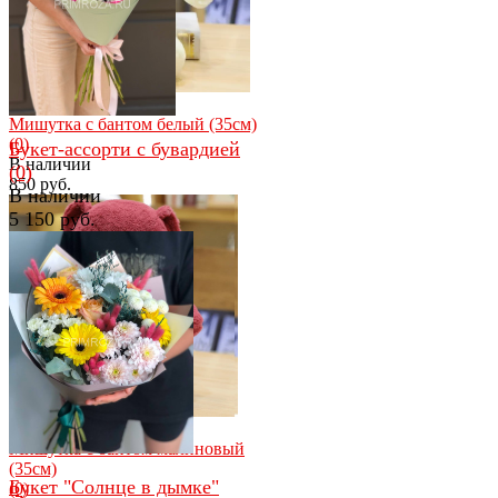
избранное
сравнить
Мишутка с бантом белый (35см)
(0)
Букет-ассорти с бувардией
В наличии
(0)
850 руб.
В наличии
5 150 руб.
избранное
сравнить
избранное
сравнить
Мишутка с бантом малиновый
(35см)
Букет "Солнце в дымке"
(0)