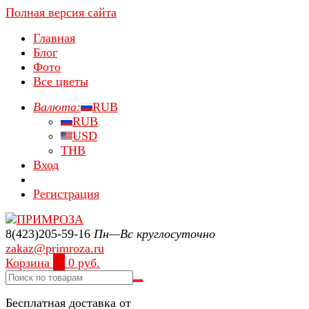
Полная версия сайта
Главная
Блог
Фото
Все цветы
Валюта:
RUB
RUB
USD
THB
Вход
Регистрация
8(423)205-59-16
Пн—Вс круглосуточно
zakaz@primroza.ru
Корзина
0
0 руб.
Бесплатная доставка от