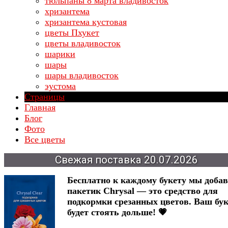
тюльпаны 8 марта владивосток
хризантема
хризантема кустовая
цветы Пхукет
цветы владивосток
шарики
шары
шары владивосток
эустома
Страницы
Главная
Блог
Фото
Все цветы
Свежая
поставка
20.07.2026
Бесплатно к каждому букету мы доба
пакетик Chrysal — это средство для
подкормки срезанных цветов. Ваш бук
будет стоять дольше! 💗