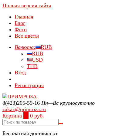
Полная версия сайта
Главная
Блог
Фото
Все цветы
Валюта:
RUB
RUB
USD
THB
Вход
Регистрация
8(423)205-59-16
Пн—Вс круглосуточно
zakaz@primroza.ru
Корзина
0
0 руб.
Бесплатная доставка от