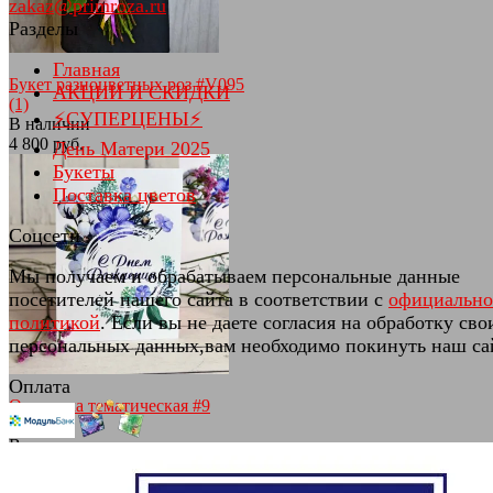
zakaz@primroza.ru
Разделы
Главная
Букет разноцветных роз #V095
АКЦИИ И СКИДКИ
(1)
⚡СУПЕРЦЕНЫ⚡
В наличии
4 800 руб.
День Матери 2025
Букеты
Поставка цветов
Соцсети
Мы получаем и обрабатываем персональные данные
избранное
сравнить
посетителей нашего сайта в соответствии с
официальн
политикой
. Если вы не даете согласия на обработку сво
персональных данных,вам необходимо покинуть наш са
Оплата
Открытка тематическая #9
(0)
В наличии
100 руб.