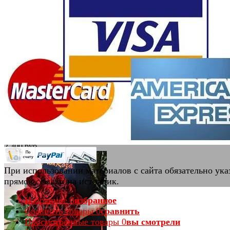
избранное
сравнить
Букет-комплимент из ромашковой
хризантемы #V003
(2)
В наличии
2 300 руб.
При использовании материалов с сайта обязательно ука
прямой ссылки на источник.
Избранное
0
избранное
избранное
сравнить
Сравнить товары
0
сравнить
Просмотренные товары
0
вы смотрели