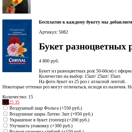
Бесплатно к каждому букету мы добавляем 
Артикул: 5082
Букет разноцветных 
4 800 руб.
Букет из разноцветных роз( 50-60см) с оформ
Количество на выбор: 15шт/ 25шт/ 35шт.
На фото букет из 25 роз с атласной лентой.
Некоторые оттенки роз могут отличаться, исходя из наличия. 
Количество:
15
15
25
35
Воздушный шар Фольга (+
550 руб.
)
Воздушные шары Латекс 3шт (+
950 руб.
)
Украшение в букет (топпер) (+
200 руб.
)
Улучшить упаковку (+
300 руб.
)
Водная упаковка стеблей (+
150 руб.
)