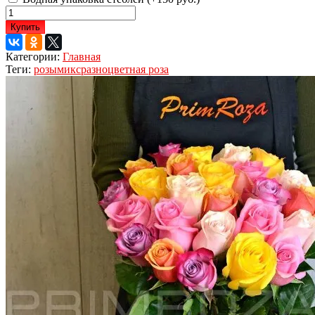
Купить
Категории:
Главная
Теги:
розы
микс
разноцветная роза