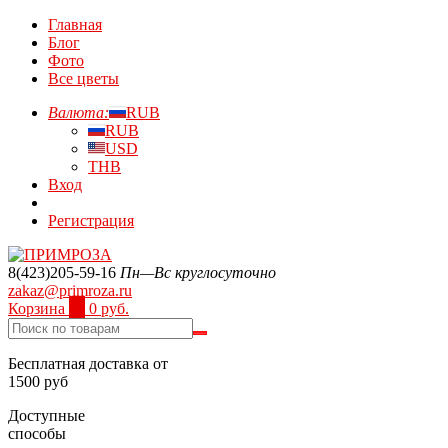
Главная
Блог
Фото
Все цветы
Валюта:
RUB
RUB
USD
THB
Вход
Регистрация
8(423)205-59-16
Пн—Вс круглосуточно
zakaz@primroza.ru
Корзина
0
0 руб.
Бесплатная доставка от
1500 руб
Доступные
способы