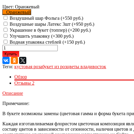
Цвет:
Оранжевый
Оранжевый
Воздушный шар Фольга (+
550 руб.
)
Воздушные шары Латекс 3шт (+
950 руб.
)
Украшение в букет (топпер) (+
200 руб.
)
Улучшить упаковку (+
300 руб.
)
Водная упаковка стеблей (+
150 руб.
)
Купить
Теги:
кустовая роза
букет из роз
цветы владивосток
Обзор
Отзывы
2
Описание
Примечание:
В букете возможны замены (цветовая гамма и форма букета при 
Каждая изготавливаемая флористом цветочная композиция явля
составу цветов в зависимости от сезонности, наличия цветов 