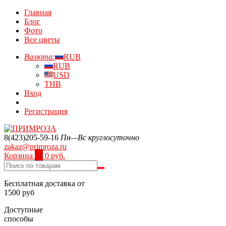
Главная
Блог
Фото
Все цветы
Валюта:
RUB
RUB
USD
THB
Вход
Регистрация
8(423)205-59-16
Пн—Вс круглосуточно
zakaz@primroza.ru
Корзина
0
0 руб.
Бесплатная доставка от
1500 руб
Доступные
способы