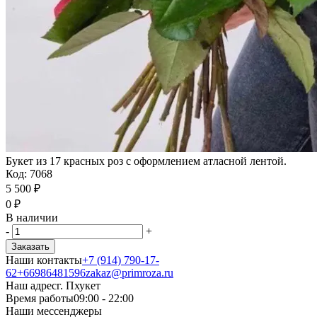
Букет из 17 красных роз с оформлением атласной лентой.
Код:
7068
5 500
₽
0
₽
В наличии
-
+
Заказать
Наши контакты
+7 (914) 790-17-
62
+66986481596
zakaz@primroza.ru
Наш адрес
г. Пхукет
Время работы
09:00 - 22:00
Наши мессенджеры