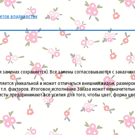
ветов владивосток
и заменах сохраняется). Все замены согласовываются с заказчик
ется уникальной и может отличаться внешним видом, размером 
и т.п. факторов. Итоговое исполнение Заказа может незначитель
исты предпринимают все усилия для того, чтобы цвет, форма ц