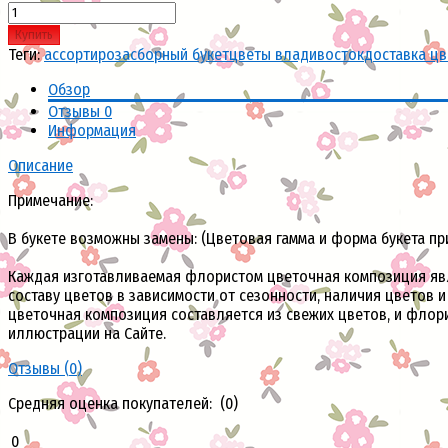
Купить
Теги:
ассорти
роза
сборный букет
цветы владивосток
доставка ц
Обзор
Отзывы
0
Информация
Описание
Примечание:
В букете возможны замены: (Цветовая гамма и форма букета пр
Каждая изготавливаемая флористом цветочная композиция явля
составу цветов в зависимости от сезонности, наличия цветов 
цветочная композиция составляется из свежих цветов, и флор
иллюстрации на Сайте.
Отзывы (
0
)
Средняя оценка покупателей: (0)
0