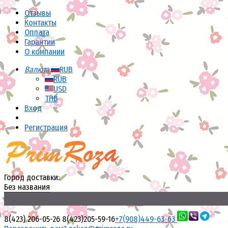
Отзывы
Контакты
Оплата
Гарантии
О компании
Валюта:
RUB
RUB
USD
THB
Вход
Регистрация
Город доставки:
Без названия
8(423) 206-05-26
8(423)205-59-16
+7(908)449-63-63