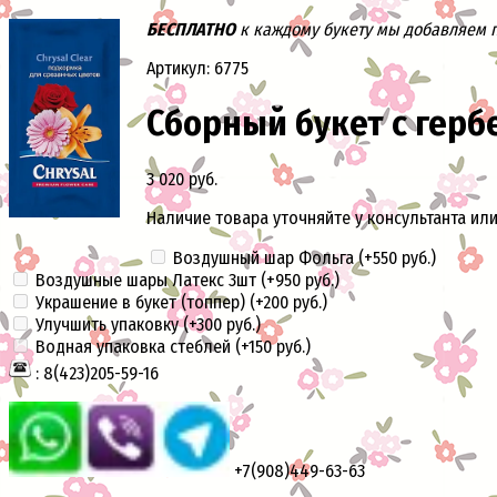
БЕСПЛАТНО
к каждому букету мы добавляем па
Артикул: 6775
Сборный букет с герб
3 020 руб.
Наличие товара уточняйте у консультанта или
Воздушный шар Фольга (+
550 руб.
)
Воздушные шары Латекс 3шт (+
950 руб.
)
Украшение в букет (топпер) (+
200 руб.
)
Улучшить упаковку (+
300 руб.
)
Водная упаковка стеблей (+
150 руб.
)
: 8(423)205-59-16
+7(908)449-63-63