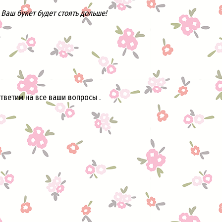
Ваш букет будет стоять дольше!
тветим на все ваши вопросы .