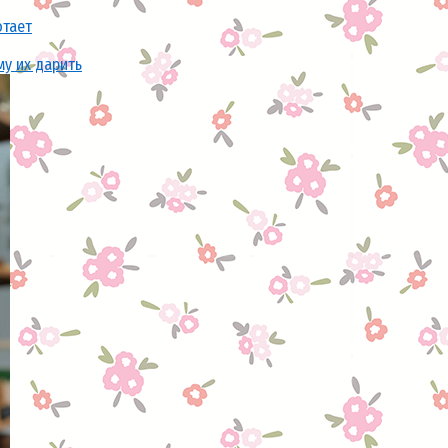
отает
му их дарить