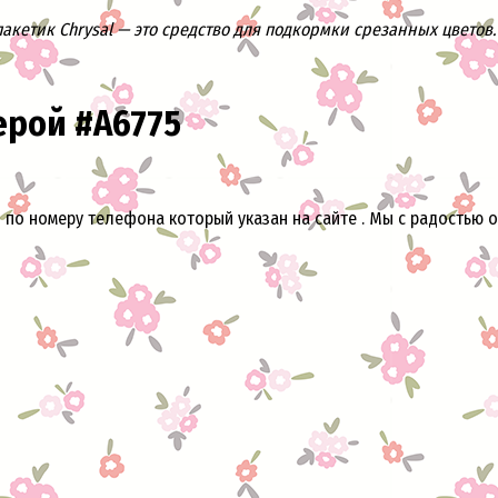
кетик Chrysal — это средство для подкормки срезанных цветов. 
ерой #А6775
 по номеру телефона который указан на сайте . Мы с радостью о