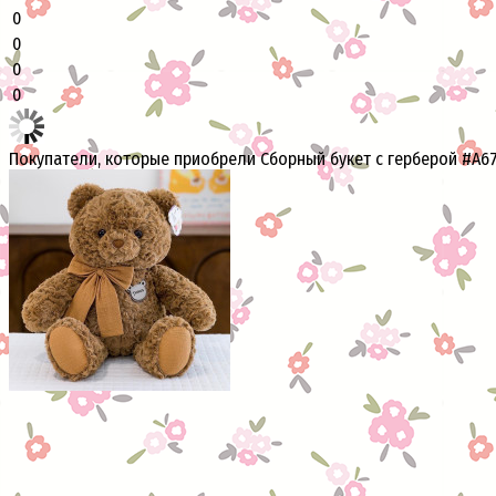
0
0
0
0
Покупатели, которые приобрели Сборный букет с герберой #А67