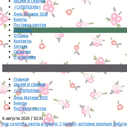
АКЦИИ И СКИДКИ
⚡СУПЕРЦЕНЫ⚡
День Матери 2025
Букеты
Поставка цветов
Страницы
Отзывы
Контакты
Оплата
Гарантии
О компании
Главная
АКЦИИ И СКИДКИ
⚡СУПЕРЦЕНЫ⚡
День Матери 2025
Букеты
Поставка цветов
6 августа 2026 / 02:33
Как сочетать цветы в букете: 7 правил, которые реально работ