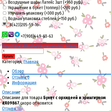
Воздушные шары Латекс 3шт (+
950 руб.
)
Украшение в букет (топпер) (+
200 руб.
)
Улучшить упаковку (+
300 руб.
)
Водная упаковка стеблей (+
150 руб.
)
: 8(423)205-59-16
+7(908)449-63-63
Спросить В WhatsApp по данному товару
Купить
Категория:
Главная
Обзор
Отзывы
0
Информация
Описание
Описание для товара
Букет с орхидеей и эрингиумом
#А09867
скоро обновится
Отзывы (
0
)