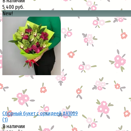
В наличии
5 400 руб.
New!
избранное
сравнить
Сборный букет с орхидеей #A1009
(1)
В наличии