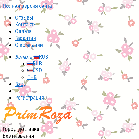
Полная версия сайта
Отзывы
Контакты
Оплата
Гарантии
О компании
Валюта:
RUB
RUB
USD
THB
Вход
Регистрация
Город доставки:
Без названия