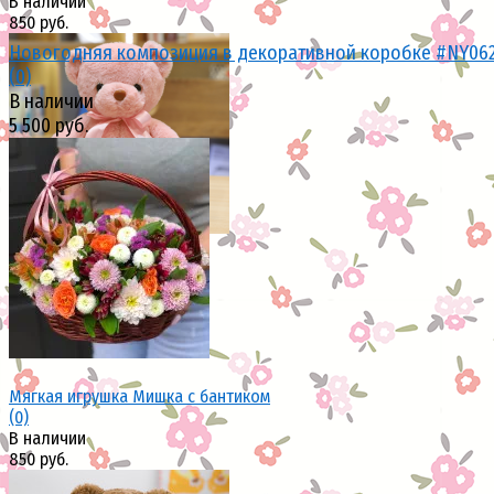
В наличии
850 руб.
Новогодняя композиция в декоративной коробке #NY06
(0)
В наличии
5 500 руб.
избранное
сравнить
избранное
сравнить
Мягкая игрушка Мишка с бантиком
(0)
В наличии
850 руб.