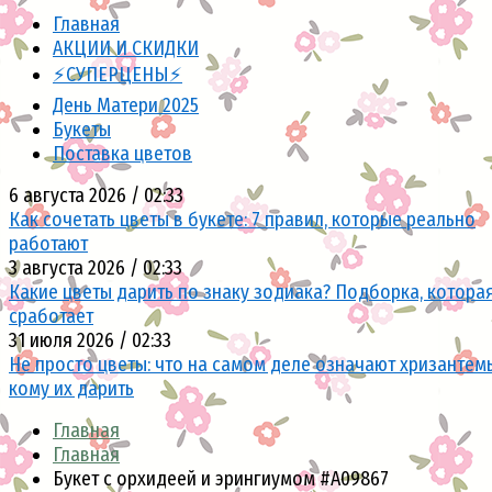
Главная
АКЦИИ И СКИДКИ
⚡СУПЕРЦЕНЫ⚡
День Матери 2025
Букеты
Поставка цветов
6 августа 2026 / 02:33
Как сочетать цветы в букете: 7 правил, которые реально
работают
3 августа 2026 / 02:33
Какие цветы дарить по знаку зодиака? Подборка, котора
сработает
31 июля 2026 / 02:33
Не просто цветы: что на самом деле означают хризантем
кому их дарить
Главная
Главная
Букет с орхидеей и эрингиумом #А09867