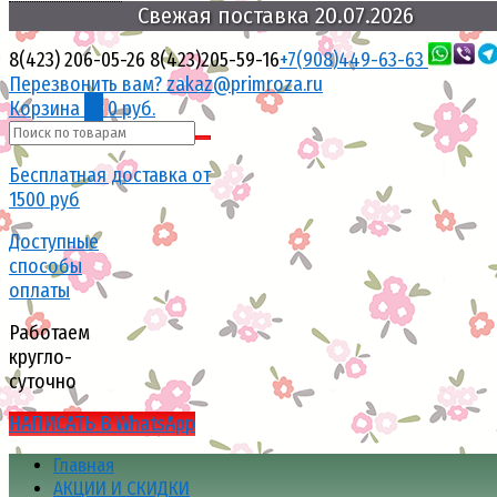
20.07.2026
поставка
Свежая
8(423) 206-05-26
8(423)205-59-16
+7(908)449-63-63
Перезвонить вам?
zakaz@primroza.ru
Корзина
0
0 руб.
Бесплатная доставка от
1500 руб
Доступные
способы
оплаты
Работаем
кругло-
суточно
НАПИСАТЬ В WhatsApp
Главная
АКЦИИ И СКИДКИ