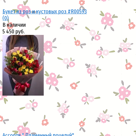
Букет из роз и кустовых роз #R00593
(0)
В наличии
5 450 руб.
избранное
сравнить
Ассорти " Пламенный поцелуй"