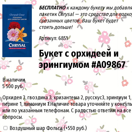
БЕСПЛАТНО
к каждому букету мы добавл
пакетик Chrysal — это средство для подк
срезанных цветов. Ваш букет будет
стоять дольше!
Артикул: 6851
Букет с орхидеей и
эрингиумом #А09867
В наличии
5 500 руб.
Орхидея 3, гвоздика 3, хризантема 2, русскус3, эрингиум 1,
перине 1, лимониум 1.Наличие товара уточняйте у консуль
или по указанным телефонам. С радостью ответим на все
вопросы.
Воздушный шар Фольга (+
550 руб.
)