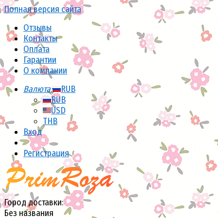
Полная версия сайта
Отзывы
Контакты
Оплата
Гарантии
О компании
Валюта:
RUB
RUB
USD
THB
Вход
Регистрация
Город доставки:
Без названия