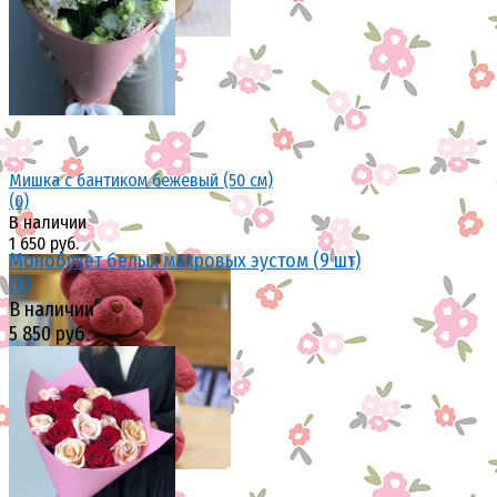
избранное
сравнить
Мишка с бантиком бежевый (50 см)
(0)
В наличии
1 650 руб.
Монобукет белых махровых эустом (9 шт)
(0)
В наличии
5 850 руб.
избранное
сравнить
избранное
сравнить