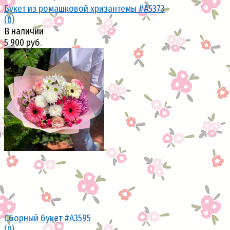
Букет из ромашковой хризантемы #A5373
(0)
В наличии
5 900 руб.
избранное
сравнить
Сборный букет #A3595
(0)