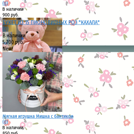
(0)
В наличии
900 руб.
БУКЕТ ИЗ 15 ПИОНОВИДНЫХ РОЗ "КАХАЛА"
(0)
В наличии
5 700 руб.
New!
избранное
сравнить
избранное
сравнить
Мягкая игрушка Мишка с бантиком
(0)
В наличии
850 руб.