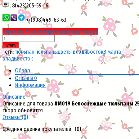
: 8(423)205-59-16
+7(908)449-63-63
Спросить В WhatsApp по данному товару
Купить
Теги:
тюльпан
Тюльпаны
цветы владивосток
8 марта
владивосток
Обзор
Отзывы
0
Информация
Описание
Описание для товара
#М019 Белоснежные тюльпаны 25
скоро обновится
Отзывы (
0
)
Средняя оценка покупателей: (0)