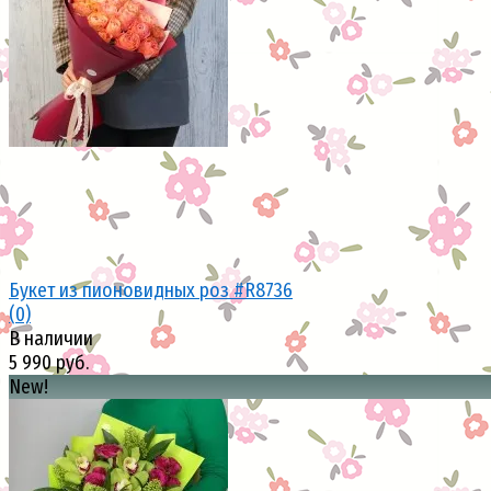
избранное
сравнить
Букет из пионовидных роз #R8736
(0)
В наличии
5 990 руб.
New!