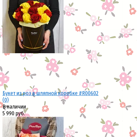
избранное
сравнить
Букет из роз в шляпной коробке #R00602
(0)
В наличии
5 990 руб.