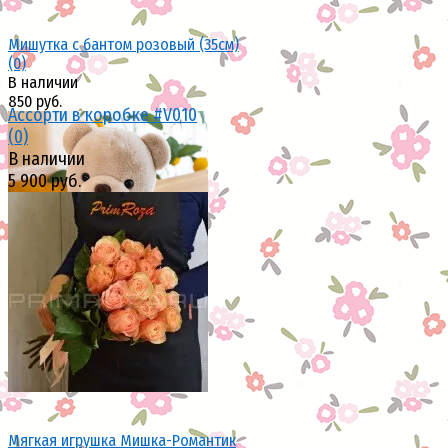
Мишутка с бантом розовый (35см)
(0)
В наличии
850 руб.
Ассорти в коробке #V010
(0)
В наличии
5 900 руб.
избранное
сравнить
избранное
сравнить
Мягкая игрушка Мишка-Романтик