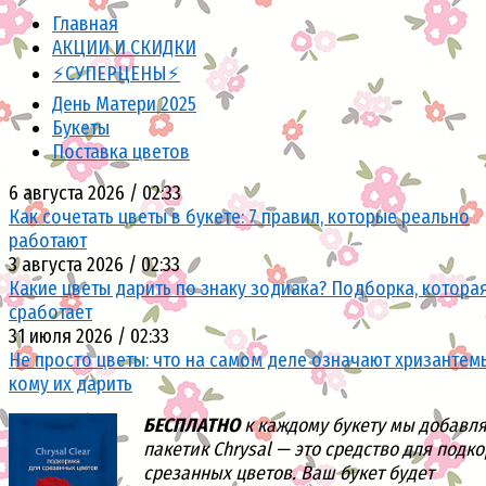
Главная
АКЦИИ И СКИДКИ
⚡СУПЕРЦЕНЫ⚡
День Матери 2025
Букеты
Поставка цветов
6 августа 2026 / 02:33
Как сочетать цветы в букете: 7 правил, которые реально
работают
3 августа 2026 / 02:33
Какие цветы дарить по знаку зодиака? Подборка, котора
сработает
31 июля 2026 / 02:33
Не просто цветы: что на самом деле означают хризантем
кому их дарить
БЕСПЛАТНО
к каждому букету мы добавл
пакетик Chrysal — это средство для подк
срезанных цветов. Ваш букет будет