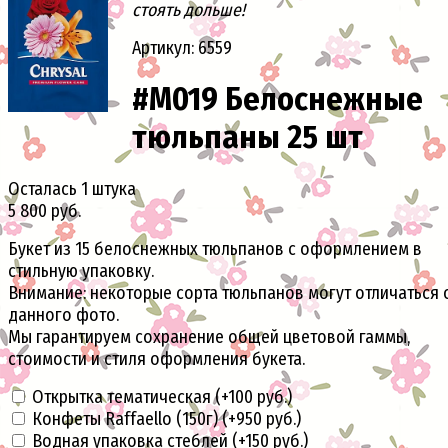
стоять дольше!
Артикул: 6559
#М019 Белоснежные
тюльпаны 25 шт
Осталась 1 штука
5 800 руб.
Букет из 15 белоснежных тюльпанов с оформлением в
стильную упаковку.
Внимание: некоторые сорта тюльпанов могут отличаться 
данного фото.
Мы гарантируем сохранение общей цветовой гаммы,
стоимости и стиля оформления букета.
Открытка тематическая (+
100 руб.
)
Конфеты Raffaello (150г) (+
950 руб.
)
Водная упаковка стеблей (+
150 руб.
)