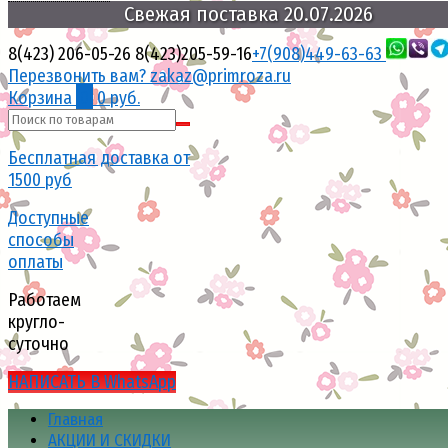
20.07.2026
Свежая
поставка
8(423) 206-05-26
8(423)205-59-16
+7(908)449-63-63
Перезвонить вам?
zakaz@primroza.ru
Корзина
0
0 руб.
Бесплатная доставка от
1500 руб
Доступные
способы
оплаты
Работаем
кругло-
суточно
НАПИСАТЬ В WhatsApp
Главная
АКЦИИ И СКИДКИ