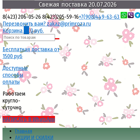
Свежая
поставка
20.07.2026
8(423) 206-05-26
8(423)205-59-16
+7(908)449-63-63
Перезвонить вам?
zakaz@primroza.ru
Корзина
0
0 руб.
Бесплатная доставка от
1500 руб
Доступные
способы
оплаты
Работаем
кругло-
суточно
НАПИСАТЬ В WhatsApp
Главная
АКЦИИ И СКИДКИ