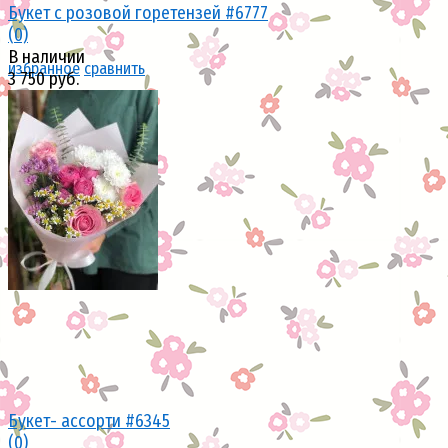
Букет с розовой горетензей #6777
(0)
В наличии
избранное
сравнить
3 750 руб.
избранное
сравнить
Букет- ассорти #6345
(0)