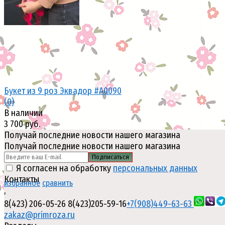
Букет из 9 роз Эквадор #А0090
(0)
В наличии
3 700 руб.
Получай последние новости нашего магазина
Получай последние новости нашего магазина
Подписаться
Я согласен на обработку
персональных данных
Контакты
избранное
сравнить
,
8(423) 206-05-26
8(423)205-59-16
+7(908)449-63-63
zakaz@primroza.ru