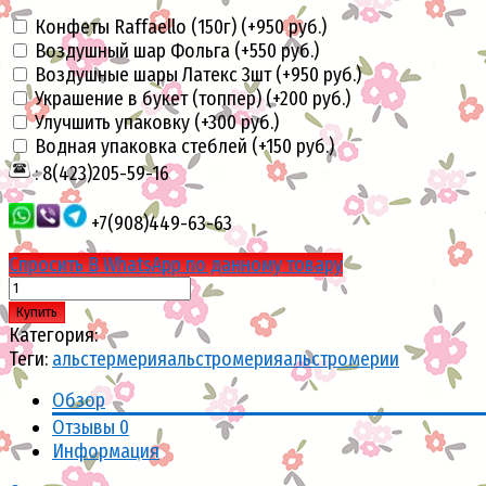
Конфеты Raffaello (150г) (+
950 руб.
)
Воздушный шар Фольга (+
550 руб.
)
Воздушные шары Латекс 3шт (+
950 руб.
)
Украшение в букет (топпер) (+
200 руб.
)
Улучшить упаковку (+
300 руб.
)
Водная упаковка стеблей (+
150 руб.
)
: 8(423)205-59-16
+7(908)449-63-63
Спросить В WhatsApp по данному товару
Купить
Категория:
Теги:
альстермерия
альстромерия
альстромерии
Обзор
Отзывы
0
Информация