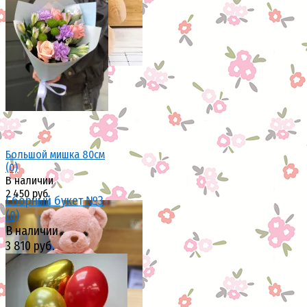
избранное
сравнить
избранное
сравнить
Большой мишка 80см
(0)
В наличии
2 450 руб.
Сборный букет №3
(0)
В наличии
3 810 руб.
избранное
сравнить