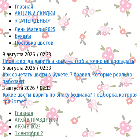
Главная
АКЦИИ И СКИДКИ
⚡СУПЕРЦЕНЫ⚡
День Матери 2025
Букеты
Поставка цветов
9 августа 2026 / 02:33
Пионы: когда дарить и кому — чтобы точно не прогадать
6 августа 2026 / 02:33
Как сочетать цветы в букете: 7 правил, которые реально
работают
3 августа 2026 / 02:33
Какие цветы дарить по знаку зодиака? Подборка, котора
сработает
Главная
АРХИВ ПРАЗДНИКИ
АРХИВ 2023
1 сентября ?