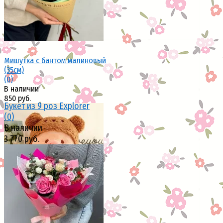
Мишутка с бантом малиновый
(35см)
(0)
В наличии
850 руб.
Букет из 9 роз Explorer
(0)
В наличии
3 770 руб.
избранное
сравнить
избранное
сравнить