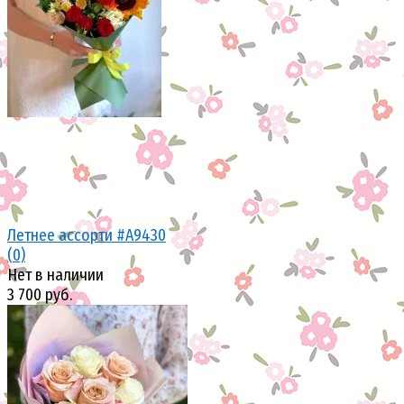
избранное
сравнить
Летнее ассорти #A9430
(0)
Нет в наличии
3 700 руб.
избранное
сравнить