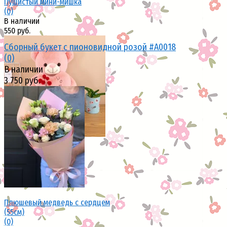
Пушистый мини-мишка
(0)
В наличии
550 руб.
Сборный букет с пионовидной розой #A0018
(0)
В наличии
3 750 руб.
избранное
сравнить
избранное
сравнить
Плюшевый медведь с сердцем
(55см)
(0)