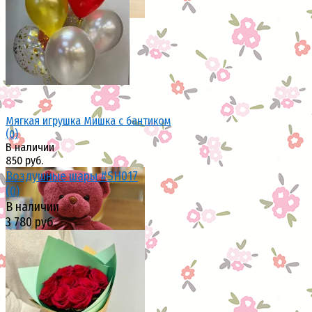
избранное
сравнить
Мягкая игрушка Мишка с бантиком
(0)
В наличии
850 руб.
Воздушные шары #SH017
(0)
В наличии
3 780 руб.
избранное
сравнить
избранное
сравнить