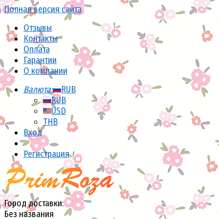
Полная версия сайта
Отзывы
Контакты
Оплата
Гарантии
О компании
Валюта:
RUB
RUB
USD
THB
Вход
Регистрация
Город доставки:
Без названия