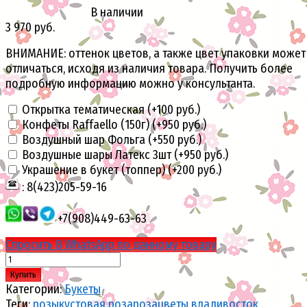
В наличии
3 970 руб.
ВНИМАНИЕ: оттенок цветов, а также цвет упаковки может
отличаться, исходя из наличия товара. Получить более
подробную информацию можно у консультанта.
Открытка тематическая (+
100 руб.
)
Конфеты Raffaello (150г) (+
950 руб.
)
Воздушный шар Фольга (+
550 руб.
)
Воздушные шары Латекс 3шт (+
950 руб.
)
Украшение в букет (топпер) (+
200 руб.
)
: 8(423)205-59-16
+7(908)449-63-63
Спросить В WhatsApp по данному товару
Купить
Категории:
Букеты
Теги:
розы
кустовая роза
роза
цветы владивосток