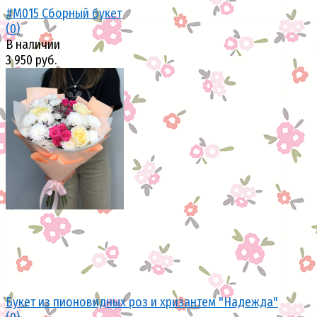
#М015 Сборный букет
(0)
В наличии
3 950 руб.
избранное
сравнить
Букет из пионовидных роз и хризантем "Надежда"