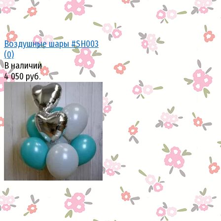
Воздушные шары #SH003
(0)
В наличии
4 050 руб.
избранное
сравнить