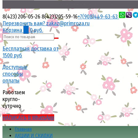
Свежая
поставка
20.07.2026
8(423) 206-05-26
8(423)205-59-16
+7(908)449-63-63
Перезвонить вам?
zakaz@primroza.ru
Корзина
0
0 руб.
Бесплатная доставка от
1500 руб
Доступные
способы
оплаты
Работаем
кругло-
суточно
НАПИСАТЬ В WhatsApp
Главная
АКЦИИ И СКИДКИ