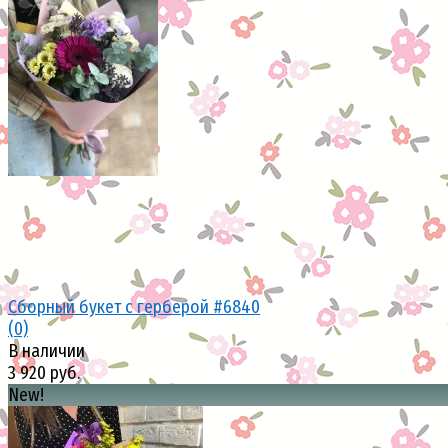
избранное
сравнить
Сборный букет с герберой #6840
(0)
В наличии
3 920 руб.
New!