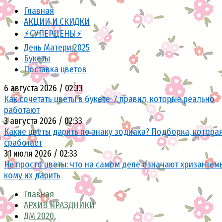
Главная
АКЦИИ И СКИДКИ
⚡СУПЕРЦЕНЫ⚡
День Матери 2025
Букеты
Поставка цветов
6 августа 2026 / 02:33
Как сочетать цветы в букете: 7 правил, которые реально
работают
3 августа 2026 / 02:33
Какие цветы дарить по знаку зодиака? Подборка, котора
сработает
31 июля 2026 / 02:33
Не просто цветы: что на самом деле означают хризантем
кому их дарить
Главная
АРХИВ ПРАЗДНИКИ
ДМ 2020