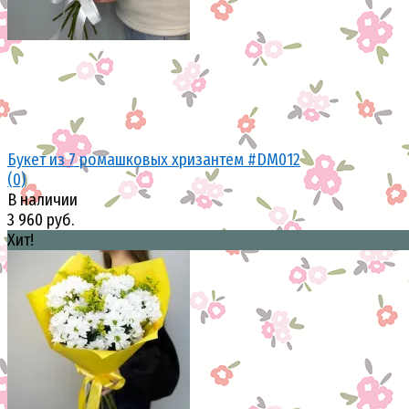
Букет из 7 ромашковых хризантем #DM012
(0)
В наличии
3 960 руб.
Хит!
избранное
сравнить