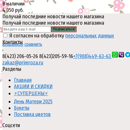
В наличии
4 050 руб.
Получай последние новости нашего магазина
Получай последние новости нашего магазина
Подписаться
Я согласен на обработку
персональных данных
Контакты
избранное
сравнить
,
8(423) 206-05-26
8(423)205-59-16
+7(908)449-63-63
zakaz@primroza.ru
Разделы
Главная
АКЦИИ И СКИДКИ
⚡СУПЕРЦЕНЫ⚡
День Матери 2025
Букеты
Поставка цветов
Соцсети