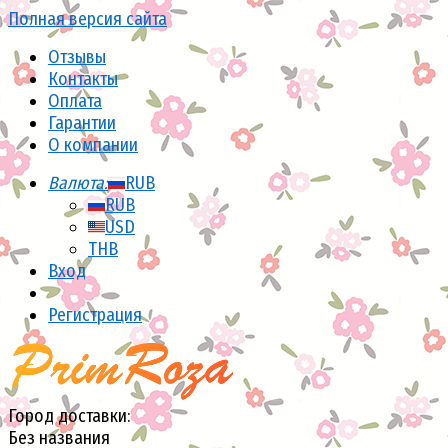
Полная версия сайта
Отзывы
Контакты
Оплата
Гарантии
О компании
Валюта:
RUB
RUB
USD
THB
Вход
Регистрация
Город доставки:
Без названия