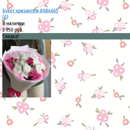
Букет хризантем #A84665
(0)
В наличии
3 950 руб.
Скидка!
избранное
сравнить