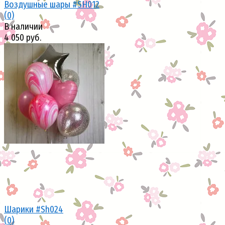
Воздушные шары #SH012
(0)
В наличии
4 050 руб.
избранное
сравнить
Шарики #Sh024
(0)