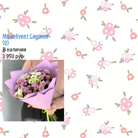
0
Монобукет Сантини
(0)
В наличии
3 950 руб.
избранное
сравнить