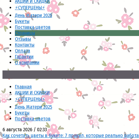
АКЦИИ И СКИДКИ
⚡СУПЕРЦЕНЫ⚡
День Матери 2025
Букеты
Поставка цветов
Страницы
Отзывы
Контакты
Оплата
Гарантии
О компании
Главная
АКЦИИ И СКИДКИ
⚡СУПЕРЦЕНЫ⚡
День Матери 2025
Букеты
Поставка цветов
6 августа 2026 / 02:33
Как сочетать цветы в букете: 7 правил, которые реально работ