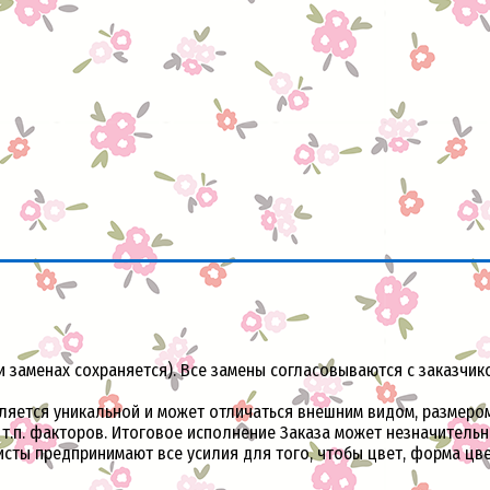
и заменах сохраняется). Все замены согласовываются с заказчик
ется уникальной и может отличаться внешним видом, размером 
и т.п. факторов. Итоговое исполнение Заказа может незначитель
исты предпринимают все усилия для того, чтобы цвет, форма ц