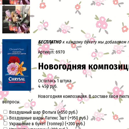
БЕСПЛАТНО
к каждому букету мы добавляем па
Артикул: 6970
Новогодняя композиц
Осталась 1 штука
4 450 руб.
Новогодняя композиция. В составе хвоя пихт
вопросы.
Воздушный шар Фольга (+
550 руб.
)
Воздушные шары Латекс 3шт (+
950 руб.
)
Украшение в букет (топпер) (+
200 руб.
)