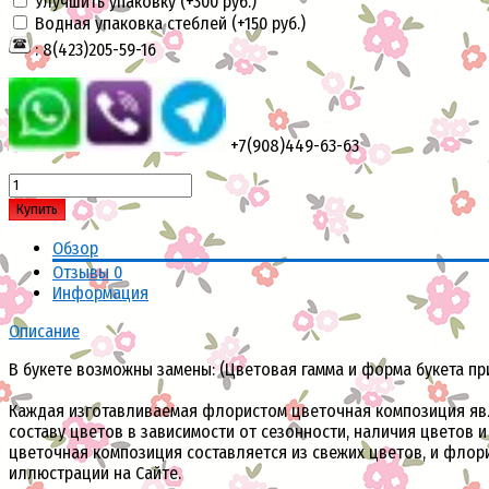
Улучшить упаковку (+
300 руб.
)
Водная упаковка стеблей (+
150 руб.
)
: 8(423)205-59-16
+7(908)449-63-63
Купить
Обзор
Отзывы
0
Информация
Описание
В букете возможны замены: (Цветовая гамма и форма букета пр
Каждая изготавливаемая флористом цветочная композиция явля
составу цветов в зависимости от сезонности, наличия цветов 
цветочная композиция составляется из свежих цветов, и флор
иллюстрации на Сайте.