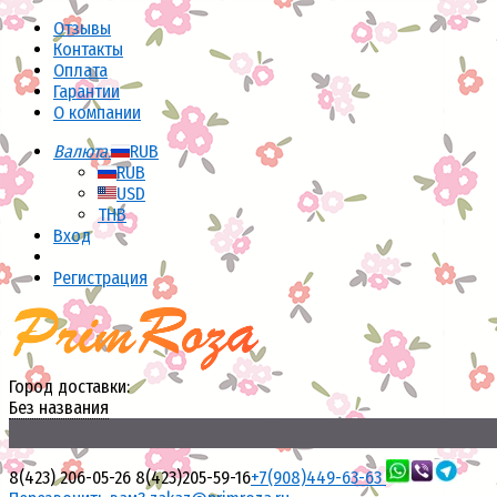
Отзывы
Контакты
Оплата
Гарантии
О компании
Валюта:
RUB
RUB
USD
THB
Вход
Регистрация
Город доставки:
Без названия
8(423) 206-05-26
8(423)205-59-16
+7(908)449-63-63