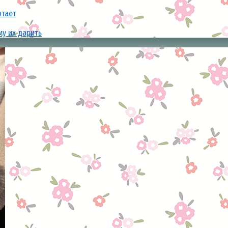
отает
му их дарить