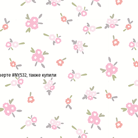
ерте #NY532, также купили