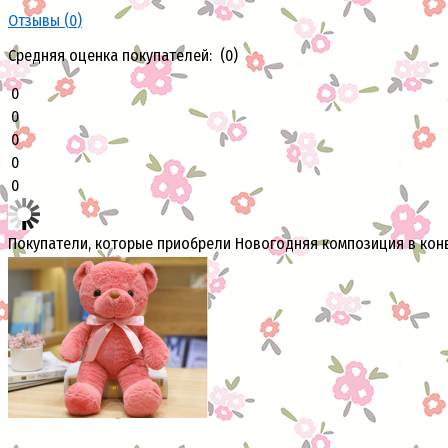
Отзывы (
0
)
Средняя оценка покупателей: (0)
0
0
0
0
0
Покупатели, которые приобрели Новогодняя композиция в конв